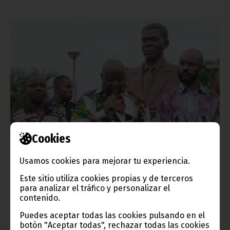
El PDGE celebra cuatro décadas de historia en Nsok-
Cookies
Nsomo con una multitudinaria manifestación popular
Usamos cookies para mejorar tu experiencia.
julio 05, 2026
Cientos de militantes, simpatizantes y población en general
Este sitio utiliza cookies propias y de terceros
participaron en las actividades organizadas para conmemorar
para analizar el tráfico y personalizar el
los cuarenta años de existencia del Partido Democrático de
contenido.
Guinea Ecuatorial en la ciudad de Nsok-Nsomo. La jornada
estuvo caracterizada por un ambiente de entusiasmo, unidad y
Puedes aceptar todas las cookies pulsando en el
reafirmación de los principios que han guiado la trayectoria de
botón "Aceptar todas", rechazar todas las cookies
la formación política desde su creación.