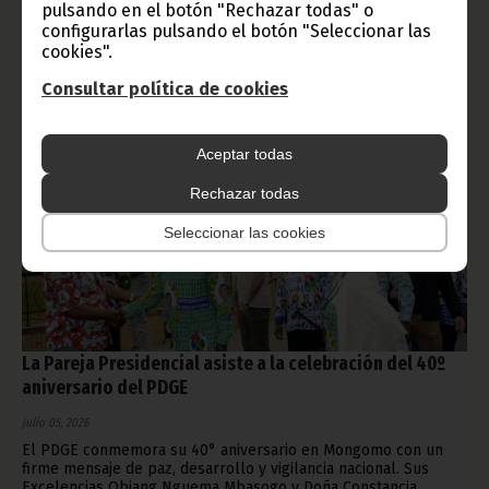
pulsando en el botón "Rechazar todas" o
configurarlas pulsando el botón "Seleccionar las
Noticias
Gobierno
Presidencia
cookies".
Consultar política de cookies
Aceptar todas
Rechazar todas
Seleccionar las cookies
La Pareja Presidencial asiste a la celebración del 40º
aniversario del PDGE
julio 05, 2026
El PDGE conmemora su 40° aniversario en Mongomo con un
firme mensaje de paz, desarrollo y vigilancia nacional. Sus
Excelencias Obiang Nguema Mbasogo y Doña Constancia