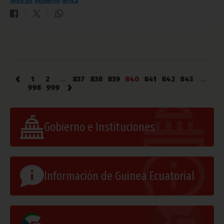
Noticias
Gobierno
África
‹
1
2
...
837
838
839
840
841
842
843
...
›
998
999
Gobierno e Instituciones
Información de Guinea Ecuatorial