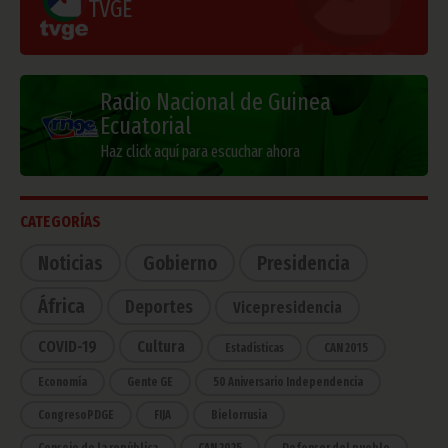
TVGE
Radio Nacional de Guinea
Ecuatorial
Haz click aquí para escuchar ahora
CATEGORÍAS
Noticias
Gobierno
Presidencia
África
Deportes
Vicepresidencia
COVID-19
Cultura
Estadísticas
CAN 2015
Economía
Gente GE
50 Aniversario Independencia
CongresoPDGE
FIJA
Bielorrusia
Consejo de la república
CAN 2025
Defensor del pueblo