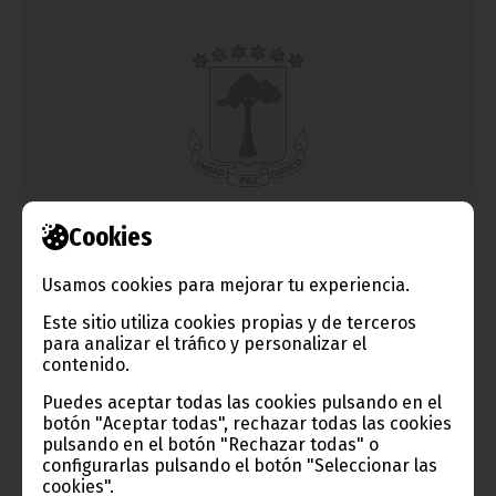
Cookies
Consejo directivo en el Departamento de Trabajo
abril 02, 2014
Usamos cookies para mejorar tu experiencia.
El Ministro de Trabajo y Seguridad Social, Heriberto Meko
Este sitio utiliza cookies propias y de terceros
Mbengono, arropado por sus máximos colaboradores, presidió
para analizar el tráfico y personalizar el
el pasado 25 de marzo, en Bata, el primer consejo directivo de
su departamento en la delegación regional.
contenido.
Noticias
Gobierno
Puedes aceptar todas las cookies pulsando en el
botón "Aceptar todas", rechazar todas las cookies
pulsando en el botón "Rechazar todas" o
configurarlas pulsando el botón "Seleccionar las
cookies".