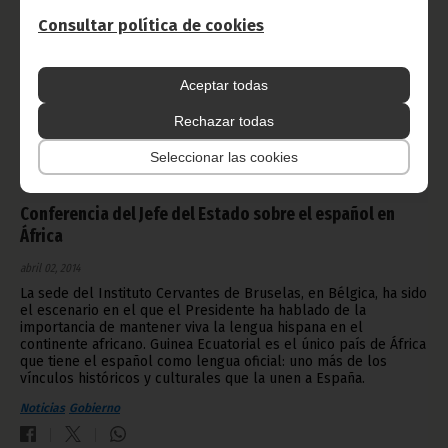
Consultar política de cookies
Aceptar todas
Rechazar todas
Seleccionar las cookies
Conferencia del Jefe del Estado sobre el español en
África
abril 02, 2014
La sede del Instituto Cervantes de Bruselas, en Bélgica, ha sido
el escenario en el que el Presidente ha hablado de la
importancia de mantener viva la lengua hispana en el
continente africano. Guinea Ecuatorial es el único país de África
que tiene el español como lengua oficial: uno más de los
vínculos históricos y culturales que la unen a España.
Noticias
Gobierno