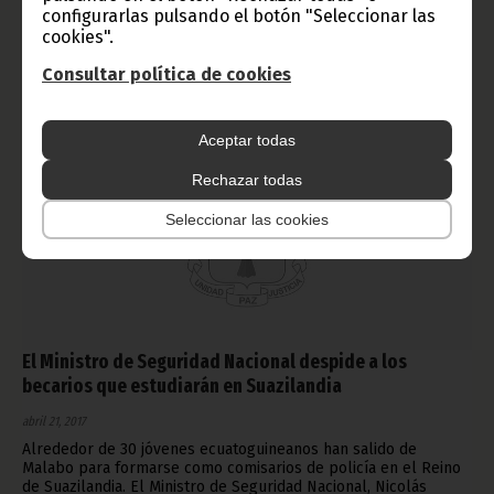
configurarlas pulsando el botón "Seleccionar las
Noticias
Gobierno
cookies".
Consultar política de cookies
Aceptar todas
Rechazar todas
Seleccionar las cookies
El Ministro de Seguridad Nacional despide a los
becarios que estudiarán en Suazilandia
abril 21, 2017
Alrededor de 30 jóvenes ecuatoguineanos han salido de
Malabo para formarse como comisarios de policía en el Reino
de Suazilandia. El Ministro de Seguridad Nacional, Nicolás