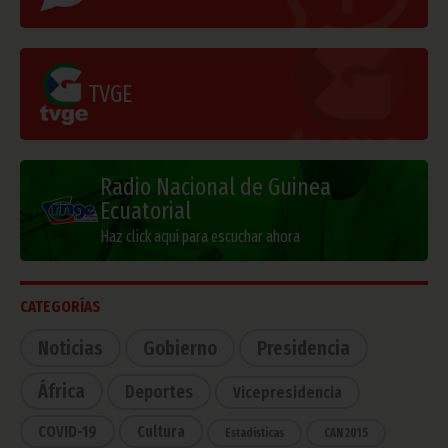
TVGE
Radio Nacional de Guinea
Ecuatorial
Haz click aquí para escuchar ahora
CATEGORÍAS
Noticias
Gobierno
Presidencia
África
Deportes
Vicepresidencia
COVID-19
Cultura
Estadísticas
CAN 2015