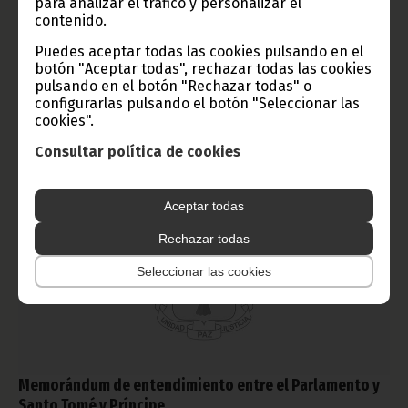
para analizar el tráfico y personalizar el
agosto en la ciudad administrativa de Djibloho, bajo la
presidencia del Primer Ministro, Encargado de la Coordinación
contenido.
Administrativa, Francisco Pascual Obama Asue, con la asistencia
del Tercer Viceprimer Ministro, Encargado de los Derechos
Puedes aceptar todas las cookies pulsando en el
Humanos, Alfonso Nsue Mokuy, así como ministros,
botón "Aceptar todas", rechazar todas las cookies
viceministros y secretarios de Estado.
pulsando en el botón "Rechazar todas" o
configurarlas pulsando el botón "Seleccionar las
Noticias
Gobierno
cookies".
Consultar política de cookies
Aceptar todas
Rechazar todas
Seleccionar las cookies
Memorándum de entendimiento entre el Parlamento y
Santo Tomé y Príncipe