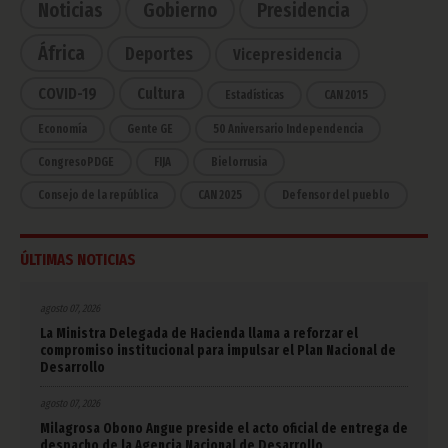
Noticias
Gobierno
Presidencia
África
Deportes
Vicepresidencia
COVID-19
Cultura
Estadísticas
CAN 2015
Economía
Gente GE
50 Aniversario Independencia
CongresoPDGE
FIJA
Bielorrusia
Consejo de la república
CAN 2025
Defensor del pueblo
ÚLTIMAS NOTICIAS
agosto 07, 2026
La Ministra Delegada de Hacienda llama a reforzar el
compromiso institucional para impulsar el Plan Nacional de
Desarrollo
agosto 07, 2026
Milagrosa Obono Angue preside el acto oficial de entrega de
despacho de la Agencia Nacional de Desarrollo