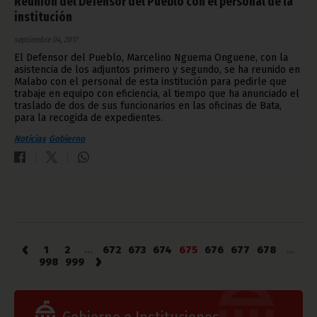
Reunión del Defensor del Pueblo con el personal de la
institución
septiembre 04, 2017
El Defensor del Pueblo, Marcelino Nguema Onguene, con la
asistencia de los adjuntos primero y segundo, se ha reunido en
Malabo con el personal de esta institución para pedirle que
trabaje en equipo con eficiencia, al tiempo que ha anunciado el
traslado de dos de sus funcionarios en las oficinas de Bata,
para la recogida de expedientes.
Noticias
Gobierno
‹
1
2
...
672
673
674
675
676
677
678
...
›
998
999