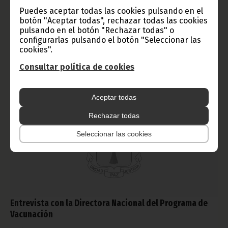
de Guinea Ecuatorial, Monseñor Miguel Ángel Nguema,
Puedes aceptar todas las cookies pulsando en el
acompañado de Monseñor Juan Domingo Baka, Obispo de
botón "Aceptar todas", rechazar todas las cookies
Mongomo, han sido recibidos en audiencia por el Primer
pulsando en el botón "Rechazar todas" o
Ministro del Gobierno, Francisco Pascual Obama Asue.
configurarlas pulsando el botón "Seleccionar las
Noticias
Gobierno
cookies".
Consultar política de cookies
Aceptar todas
Rechazar todas
Seleccionar las cookies
Entrevista con la Directora Nacional del Programa de
Vacunación