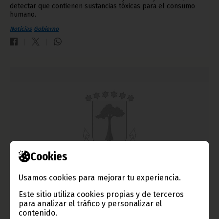
detectar que contienen sustancias tóxicas para el consumo
humano.
Noticias
Gobierno
Cookies
Usamos cookies para mejorar tu experiencia.
El Primer Ministro recibe al Vicepresidente de la
Conferencia Episcopal
Este sitio utiliza cookies propias y de terceros
para analizar el tráfico y personalizar el
septiembre 06, 2017
contenido.
El Vicepresidente de la Conferencia Episcopal de la República