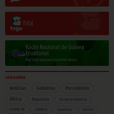
TVGE
Radio Nacional de Guinea
Ecuatorial
Haz click aquí para escuchar ahora
CATEGORÍAS
Noticias
Gobierno
Presidencia
África
Deportes
Vicepresidencia
COVID-19
Cultura
Estadísticas
CAN 2015