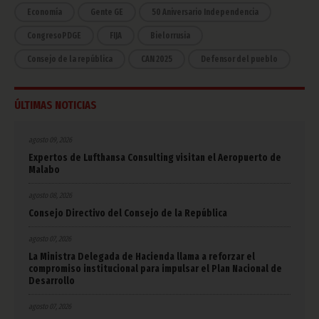
Economía
Gente GE
50 Aniversario Independencia
CongresoPDGE
FIJA
Bielorrusia
Consejo de la república
CAN 2025
Defensor del pueblo
ÚLTIMAS NOTICIAS
agosto 09, 2026
Expertos de Lufthansa Consulting visitan el Aeropuerto de
Malabo
agosto 08, 2026
Consejo Directivo del Consejo de la República
agosto 07, 2026
La Ministra Delegada de Hacienda llama a reforzar el
compromiso institucional para impulsar el Plan Nacional de
Desarrollo
agosto 07, 2026