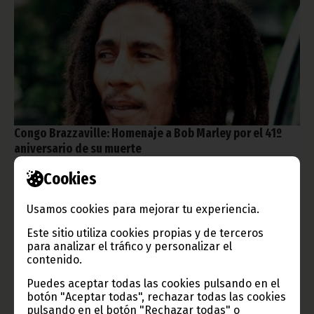
Congo Brazzaville: Homenaje a Bob Marley por el 41º
aniversario de su muerte
mayo 11, 2022
Cookies
Los amantes del reggae han conmemorando en Brazzaville el
41º aniversario de la muerte de Bob Marley, fallecido el 11 de
Usamos cookies para mejorar tu experiencia.
mayo de 1981 en Miami, en las sombras, lejos del escenario y
el público, a la edad de 36 años.
Este sitio utiliza cookies propias y de terceros
para analizar el tráfico y personalizar el
Cultura
contenido.
Puedes aceptar todas las cookies pulsando en el
botón "Aceptar todas", rechazar todas las cookies
pulsando en el botón "Rechazar todas" o