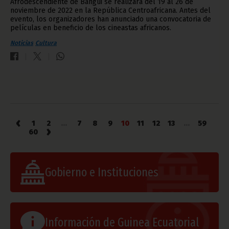
Afrodescendiente de Bangui se realizará del 19 al 26 de
noviembre de 2022 en la República Centroafricana. Antes del
evento, los organizadores han anunciado una convocatoria de
películas en beneficio de los cineastas africanos.
Noticias
Cultura
‹
1
2
...
7
8
9
10
11
12
13
...
59
›
60
Gobierno e Instituciones
Información de Guinea Ecuatorial