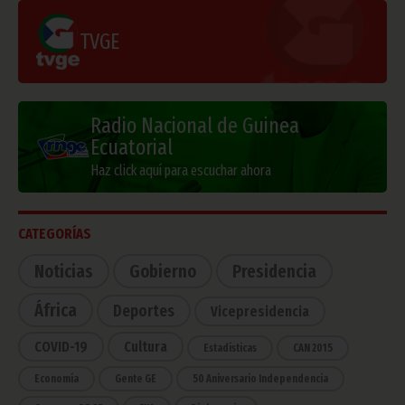
TVGE
Radio Nacional de Guinea
Ecuatorial
Haz click aquí para escuchar ahora
CATEGORÍAS
Noticias
Gobierno
Presidencia
África
Deportes
Vicepresidencia
COVID-19
Cultura
Estadísticas
CAN 2015
Economía
Gente GE
50 Aniversario Independencia