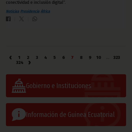
conectividad e inclusión digital”.
Noticias
Presidencia
África
‹
1
2
3
4
5
6
7
8
9
10
...
323
›
324
Gobierno e Instituciones
Información de Guinea Ecuatorial