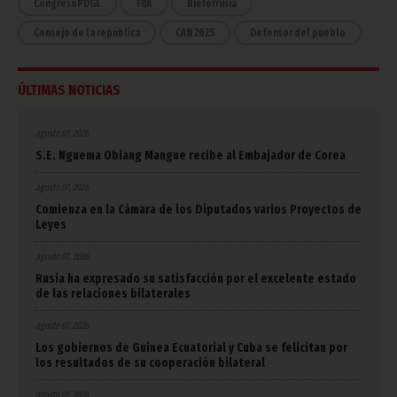
CongresoPDGE
FIJA
Bielorrusia
Consejo de la república
CAN 2025
Defensor del pueblo
ÚLTIMAS NOTICIAS
agosto 07, 2026
S.E. Nguema Obiang Mangue recibe al Embajador de Corea
agosto 07, 2026
Comienza en la Cámara de los Diputados varios Proyectos de
Leyes
agosto 07, 2026
Rusia ha expresado su satisfacción por el excelente estado
de las relaciones bilaterales
agosto 07, 2026
Los gobiernos de Guinea Ecuatorial y Cuba se felicitan por
los resultados de su cooperación bilateral
agosto 07, 2026