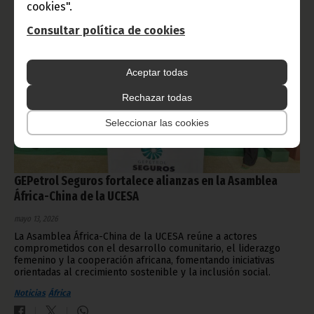
cookies".
Consultar política de cookies
Aceptar todas
Rechazar todas
Seleccionar las cookies
GEPetrol Seguros fortalece alianzas en la Asamblea
África-China de la UCESA
mayo 13, 2026
La Asamblea África-China de la UCESA reúne a actores
comprometidos con el desarrollo comunitario, el liderazgo
femenino y la cooperación africana, fomentando iniciativas
orientadas al crecimiento sostenible y la inclusión social.
Noticias
África