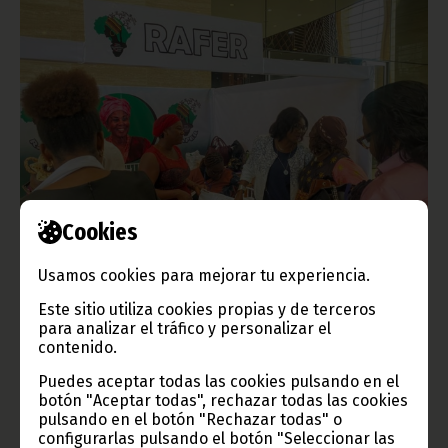
RAFER participa en la Asamblea de la UCESA con una
Cookies
exposición de productos y emprendimiento femenino
Usamos cookies para mejorar tu experiencia.
mayo 13, 2026
La organización RAFER participa activamente en la Asamblea de
Este sitio utiliza cookies propias y de terceros
la UCESA que se desarrolla en la ciudad de Sipopo,
para analizar el tráfico y personalizar el
presentando una muestra de productos y promoviendo
contenido.
iniciativas vinculadas al emprendimiento y empoderamiento de
la mujer africana.
Puedes aceptar todas las cookies pulsando en el
botón "Aceptar todas", rechazar todas las cookies
Noticias
África
pulsando en el botón "Rechazar todas" o
configurarlas pulsando el botón "Seleccionar las