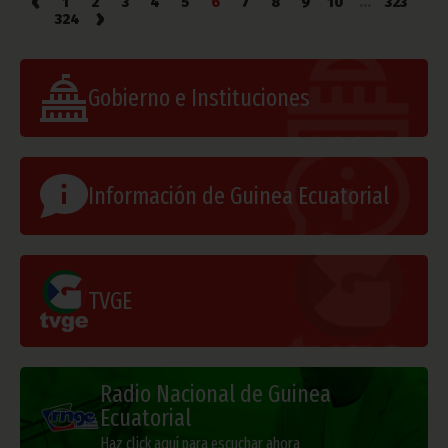
‹
1
2
3
4
5
6
7
8
9
10
...
323
›
324
Gobierno e Instituciones
Información de Guinea Ecuatorial
TVGE
Radio Nacional de Guinea
Ecuatorial
Haz click aquí para escuchar ahora