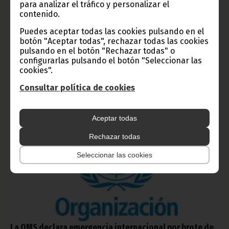
para analizar el tráfico y personalizar el
El Ministro de Hacienda, Planificación y Desarrollo Económico,
Iván Bacale Ebe Molina, ha inaugurado este martes 19 de mayo,
contenido.
los trabajos de la 50ª reunión del Comité de Dirección de
AFRISTAT, un encuentro de alto nivel que se celebra en el
Puedes aceptar todas las cookies pulsando en el
Hotel Bisila Palace, marcando el inicio de dos jornadas de
botón "Aceptar todas", rechazar todas las cookies
trabajo, dedicadas al fortalecimiento de los sistemas
pulsando en el botón "Rechazar todas" o
estadísticos en los Estados miembros.
configurarlas pulsando el botón "Seleccionar las
cookies".
Noticias
Gobierno
África
Consultar política de cookies
Aceptar todas
Rechazar todas
Seleccionar las cookies
La OMS declara emergencia internacional por brote de