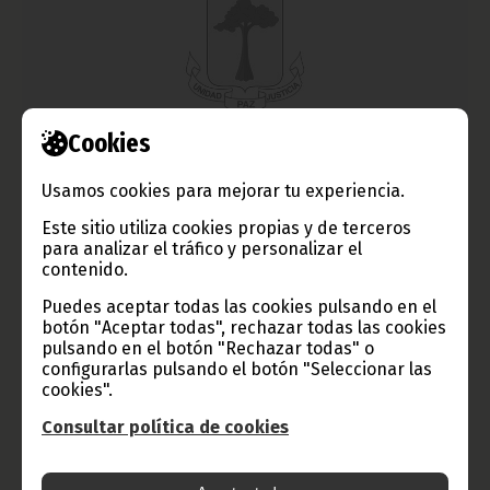
Cookies
El Gobierno y la OMS comienzan los trabajos para la
celebración del Comité Regional en África
Usamos cookies para mejorar tu experiencia.
enero 29, 2010
Este sitio utiliza cookies propias y de terceros
para analizar el tráfico y personalizar el
El 30 de agosto de este año, Malabo será la sede del 60º
contenido.
Comité Regional de la Organización Mundial de la Salud para
África. En previsión de tan importante acontecimiento,
Puedes aceptar todas las cookies pulsando en el
representantes de la OMS han emprendido una intensa agenda
de actividades y reuniones de trabajo con el Gobierno de
botón "Aceptar todas", rechazar todas las cookies
Guinea Ecuatorial.
pulsando en el botón "Rechazar todas" o
configurarlas pulsando el botón "Seleccionar las
Noticias
cookies".
Consultar política de cookies