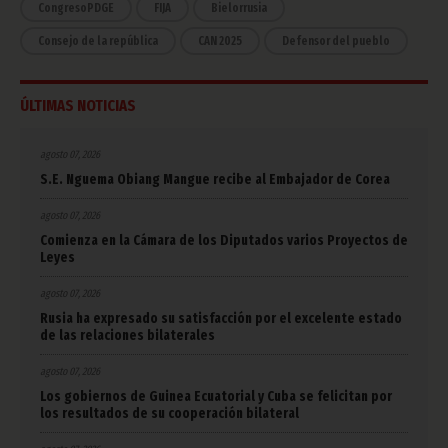
CongresoPDGE
FIJA
Bielorrusia
Consejo de la república
CAN 2025
Defensor del pueblo
ÚLTIMAS NOTICIAS
agosto 07, 2026
S.E. Nguema Obiang Mangue recibe al Embajador de Corea
agosto 07, 2026
Comienza en la Cámara de los Diputados varios Proyectos de
Leyes
agosto 07, 2026
Rusia ha expresado su satisfacción por el excelente estado
de las relaciones bilaterales
agosto 07, 2026
Los gobiernos de Guinea Ecuatorial y Cuba se felicitan por
los resultados de su cooperación bilateral