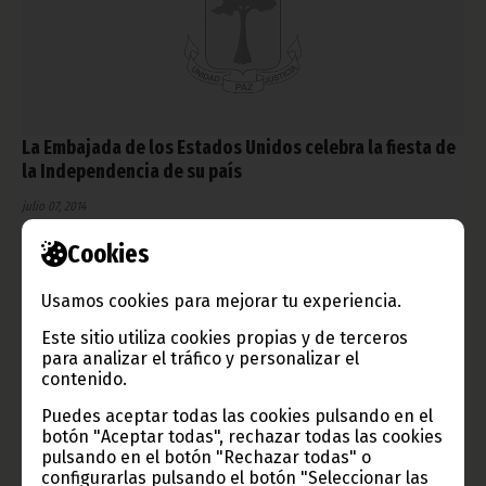
La Embajada de los Estados Unidos celebra la fiesta de
la Independencia de su país
julio 07, 2014
La fiesta se celebró en el Hotel Sofitel de Sipopo, en Malabo.
Cookies
El Embajador de los Estados Unidos, Mark Asquino, en su
discurso, recordó la importancia de la fecha y la relevancia de
los derechos democráticos. Por su parte, Mba Mokuy, Ministro
Usamos cookies para mejorar tu experiencia.
de Asuntos Exteriores, recordó la importancia de que las
relaciones entre ambos estados se reorienten para garantizar
Este sitio utiliza cookies propias y de terceros
la paz, la seguridad y la transferencia tecnológica de las
para analizar el tráfico y personalizar el
empresas estadounidenses que desde hace décadas trabajan
contenido.
en Guinea Ecuatorial.
Noticias
Gobierno
Puedes aceptar todas las cookies pulsando en el
botón "Aceptar todas", rechazar todas las cookies
pulsando en el botón "Rechazar todas" o
configurarlas pulsando el botón "Seleccionar las