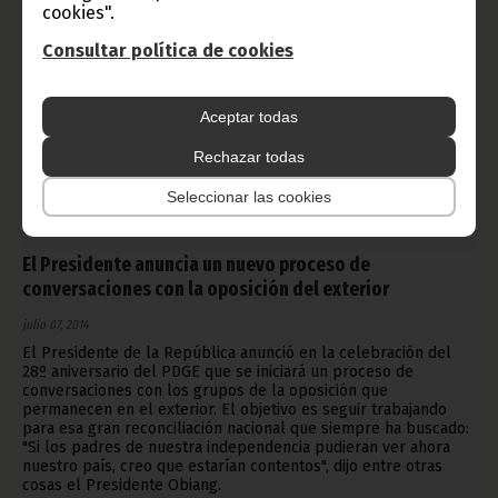
cookies".
Consultar política de cookies
Aceptar todas
Rechazar todas
Seleccionar las cookies
El Presidente anuncia un nuevo proceso de
conversaciones con la oposición del exterior
julio 07, 2014
El Presidente de la República anunció en la celebración del
28º aniversario del PDGE que se iniciará un proceso de
conversaciones con los grupos de la oposición que
permanecen en el exterior. El objetivo es seguir trabajando
para esa gran reconciliación nacional que siempre ha buscado:
"Si los padres de nuestra independencia pudieran ver ahora
nuestro país, creo que estarían contentos", dijo entre otras
cosas el Presidente Obiang.