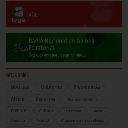
TVGE
Radio Nacional de Guinea
Ecuatorial
Haz click aquí para escuchar ahora
CATEGORÍAS
Noticias
Gobierno
Presidencia
África
Deportes
Vicepresidencia
COVID-19
Cultura
Estadísticas
CAN 2015
Economía
Gente GE
50 Aniversario Independencia