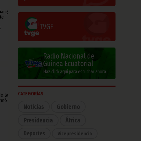
iang
te
TVGE
s
Radio Nacional de
Guinea Ecuatorial
Haz click aquí para escuchar ahora
CATEGORÍAS
e la
ormó
Noticias
Gobierno
Presidencia
África
Deportes
Vicepresidencia