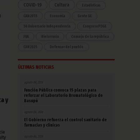
COVID-19
Cultura
Estadísticas
a
CAN 2015
Economía
Gente GE
50 Aniversario Independencia
CongresoPDGE
FIJA
Bielorrusia
Consejo de la república
CAN 2025
Defensor del pueblo
ÚLTIMAS NOTICIAS
agosto 06, 2026
Función Pública convoca 15 plazas para
reforzar el Laboratorio Bromatológico de
a y
Basupú
agosto 06, 2026
El Gobierno refuerza el control sanitario de
farmacias y clínicas
cia
agosto 06, 2026
ity