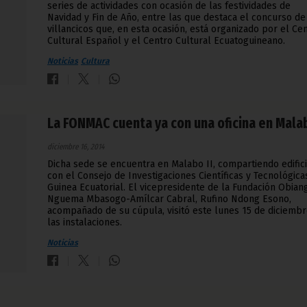
series de actividades con ocasión de las festividades de
Navidad y Fin de Año, entre las que destaca el concurso de
villancicos que, en esta ocasión, está organizado por el Ce
Cultural Español y el Centro Cultural Ecuatoguineano.
Noticias
Cultura
La FONMAC cuenta ya con una oficina en Mala
diciembre 16, 2014
Dicha sede se encuentra en Malabo II, compartiendo edific
con el Consejo de Investigaciones Científicas y Tecnológica
Guinea Ecuatorial. El vicepresidente de la Fundación Obian
Nguema Mbasogo-Amílcar Cabral, Rufino Ndong Esono,
acompañado de su cúpula, visitó este lunes 15 de diciemb
las instalaciones.
Noticias