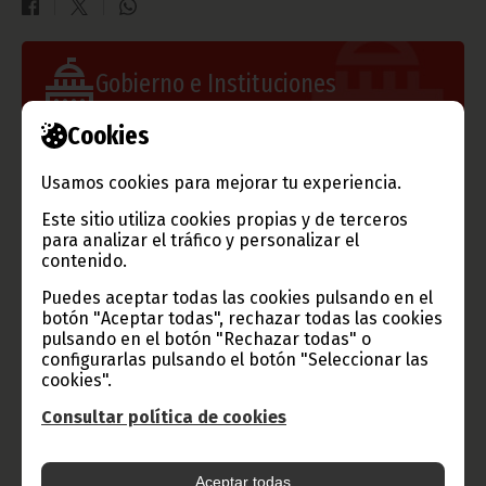
Gobierno e Instituciones
Cookies
Usamos cookies para mejorar tu experiencia.
Información de Guinea Ecuatorial
Este sitio utiliza cookies propias y de terceros
para analizar el tráfico y personalizar el
contenido.
Puedes aceptar todas las cookies pulsando en el
TVGE
botón "Aceptar todas", rechazar todas las cookies
pulsando en el botón "Rechazar todas" o
configurarlas pulsando el botón "Seleccionar las
cookies".
Radio Nacional de Guinea
Consultar política de cookies
Ecuatorial
Haz click aquí para escuchar ahora
Aceptar todas