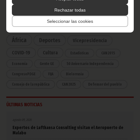
Rechazar todas
CATEGORÍAS
Seleccionar las cookies
Noticias
Gobierno
Presidencia
África
Deportes
Vicepresidencia
COVID-19
Cultura
Estadísticas
CAN 2015
Economía
Gente GE
50 Aniversario Independencia
CongresoPDGE
FIJA
Bielorrusia
Consejo de la república
CAN 2025
Defensor del pueblo
ÚLTIMAS NOTICIAS
agosto 09, 2026
Expertos de Lufthansa Consulting visitan el Aeropuerto de
Malabo