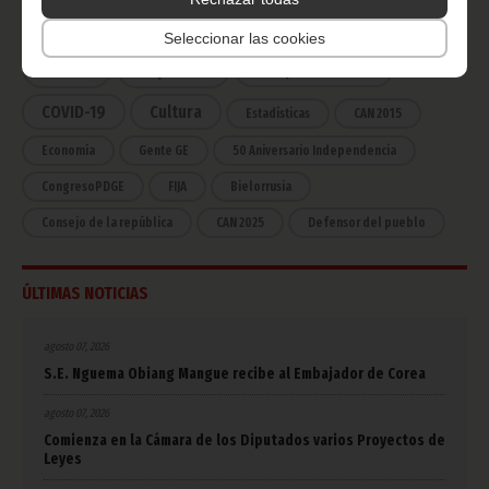
Noticias
Gobierno
Presidencia
Seleccionar las cookies
África
Deportes
Vicepresidencia
COVID-19
Cultura
Estadísticas
CAN 2015
Economía
Gente GE
50 Aniversario Independencia
CongresoPDGE
FIJA
Bielorrusia
Consejo de la república
CAN 2025
Defensor del pueblo
ÚLTIMAS NOTICIAS
agosto 07, 2026
S.E. Nguema Obiang Mangue recibe al Embajador de Corea
agosto 07, 2026
Comienza en la Cámara de los Diputados varios Proyectos de
Leyes