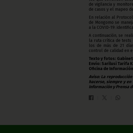
de vigilancia y monito
de casos y el mapeo de
En relación al Protoco
de Mongomo se manejan
a la COVID-19: identificar
A continuación, se rea
la ruta crítica de test
los de más de 21 días
control de calidad en e
Texto y fotos: Gabine
Envío: Sarilusi Tarifa 
Oficina de Información
Aviso: La reproducción
hacerse, siempre y en 
Información y Prensa d