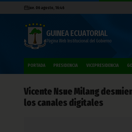
jue. 06 agosto, 16:46
GUINEA ECUATORIAL
Página Web Institucional del Gobierno
PORTADA
PRESIDENCIA
VICEPRESIDENCIA
GO
Vicente Nsue Milang desmien
los canales digitales