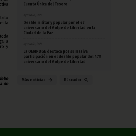
Cuenta Única del Tesoro
ctiva
agosto 04, 2026
trito
Desfile militar y popular por el 47
esta
aniversario del Golpe de Libertad en la
Ciudad de la Paz
 toda
IgG a
agosto 03, 2026
ro y
La OEMPDGE destaca por su masiva
participación en el desfile popular del 47º
aniversario del Golpe de Libertad
 debe
Más noticias
Búscador
na de