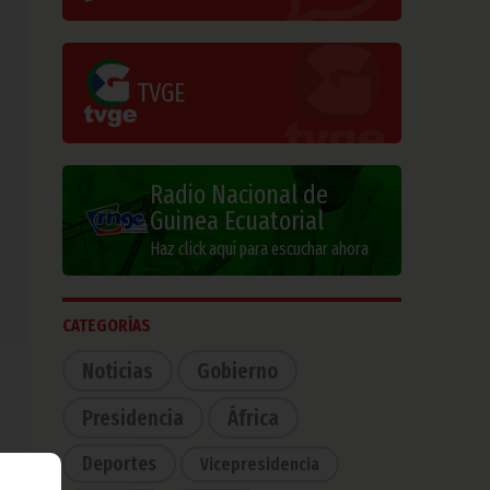
TVGE
Radio Nacional de
Guinea Ecuatorial
Haz click aquí para escuchar ahora
CATEGORÍAS
Noticias
Gobierno
Presidencia
África
Deportes
Vicepresidencia