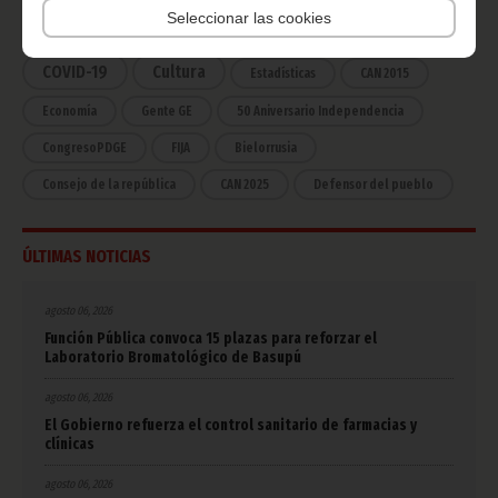
Seleccionar las cookies
África
Deportes
Vicepresidencia
COVID-19
Cultura
Estadísticas
CAN 2015
Economía
Gente GE
50 Aniversario Independencia
CongresoPDGE
FIJA
Bielorrusia
Consejo de la república
CAN 2025
Defensor del pueblo
ÚLTIMAS NOTICIAS
agosto 06, 2026
Función Pública convoca 15 plazas para reforzar el
Laboratorio Bromatológico de Basupú
agosto 06, 2026
El Gobierno refuerza el control sanitario de farmacias y
clínicas
agosto 06, 2026