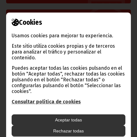
Información de Guinea Ecuatorial
Cookies
Usamos cookies para mejorar tu experiencia.
Este sitio utiliza cookies propias y de terceros
para analizar el tráfico y personalizar el
TVGE
contenido.
Puedes aceptar todas las cookies pulsando en el
botón "Aceptar todas", rechazar todas las cookies
pulsando en el botón "Rechazar todas" o
Radio Nacional de Guinea
configurarlas pulsando el botón "Seleccionar las
Ecuatorial
cookies".
Haz click aquí para escuchar ahora
Consultar política de cookies
CATEGORÍAS
Aceptar todas
Noticias
Gobierno
Presidencia
Rechazar todas