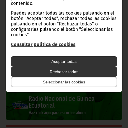
contenido.
Puedes aceptar todas las cookies pulsando en el
Gobierno e Instituciones
botón "Aceptar todas", rechazar todas las cookies
pulsando en el botón "Rechazar todas" o
configurarlas pulsando el botón "Seleccionar las
cookies".
Información de Guinea Ecuatorial
Consultar política de cookies
Aceptar todas
TVGE
Rechazar todas
Seleccionar las cookies
Radio Nacional de Guinea
Ecuatorial
Haz click aquí para escuchar ahora