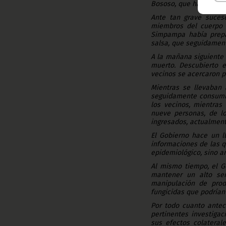
Bososo, que ha afecta
Ante tan grave suces
miembros del cuerpo 
Simpampa había prepar
salsa, que seguidamen
A la mañana siguiente
muerto. Descubierto e
vecinos se acercaron p
Mientras se llevaban 
seguidamente consumie
los vecinos, mientras
nueve personas, de lo
ingresados, actualment
El Gobierno hace un l
informaciones de las q
epidemiológico, sino a
Al mismo tiempo, el G
mantener un alto sen
manipulación de prod
fungicidas que podrían
Por todo cuanto antec
pertinentes investiga
sus efectos colateral