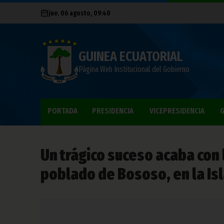
jue. 06 agosto, 09:40
GUINEA ECUATORIAL
Página Web Institucional del Gobierno
PORTADA
PRESIDENCIA
VICEPRESIDENCIA
G
Un trágico suceso acaba con 
poblado de Bososo, en la Isl