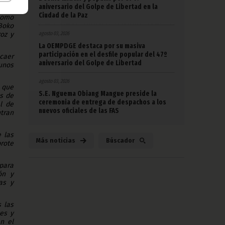
aniversario del Golpe de Libertad en la
Ciudad de la Paz
como
Boko
agosto 03, 2026
oz y
La OEMPDGE destaca por su masiva
participación en el desfile popular del 47º
caer
aniversario del Golpe de Libertad
unos
agosto 03, 2026
 que
S.E. Nguema Obiang Mangue preside la
s de
ceremonia de entrega de despachos a los
l de
nuevos oficiales de las FAS
tran
 las
Más noticias
Búscador
brote
para
ón y
as y
 las
es y
n el