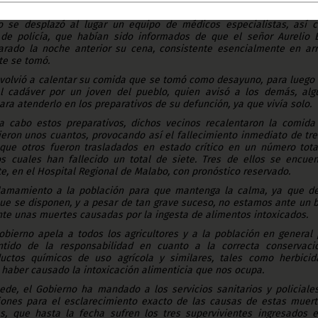
do a diez personas.
o se desplazó al lugar un equipo de médicos especialistas, así 
de policía, que habían sido informados de que el señor Aurelio 
ado la noche anterior su cena, consistente esencialmente en arr
te se tomó.
 volvió a calentar su comida que se tomó como desayuno, para luego 
l cadáver por un joven del pueblo, quien avisó a los demás, alg
ara atenderlo en los preparativos de su defunción, ya que vivía solo.
a cabo estos preparativos, dichos vecinos recalentaron la comida
ron unos cuantos, provocando así el fallecimiento inmediato de tre
 que otros fueron trasladados en estado crítico en un número tota
s cuales han fallecido un total de siete. Tres de ellos se encuen
e, en el Hospital Regional de Malabo, con pronóstico reservado.
lamamiento a la población para que mantenga la calma, ya que de
ue se disponen, y a pesar de tan grave suceso, no estamos ante un 
nte unas muertes causadas por la ingesta de alimentos intoxicados.
obierno apela a todos los agricultores y a la población en general 
tido de la responsabilidad en cuanto a la correcta conservaci
uctos químicos de uso agrícola y similares, tales como herbicid
 haber causado la intoxicación alimenticia que nos ocupa.
ede, el Gobierno ha mandado a los servicios sanitarios y policiales
ciones para el esclarecimiento exacto de las causas de estas muert
es, que hasta la fecha sufren los tres supervivientes ingresados e