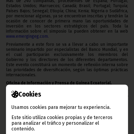
Más de 240 compañías, procedentes de España; Portugal;
Estados Unidos; Marruecos; Canadá; Brasil; Portugal; Turquía;
Países Bajos; Senegal; Etiopía; China; Kenia; Nigeria o Sudáfrica,
por mencionar algunas, ya se encuentran inscritas y tendrán la
ocasión de conocer de primera mano las oportunidades de
inversión en los sectores estratégicos del país. Toda la
información sobre el simposio la pueden obtener en la web
www.emergingeg.com
.
Previamente a este foro se va a llevar a cabo un importante
seminario impartido por especialistas del Banco Mundial, y en
el cual participarán exclusivamente los miembros del
Gobierno y los directores de los diferentes departamentos.
Este evento constituirá un momento de reflexión interna sobre
las prioridades de diversificación, según las óptimas prácticas
internacionales.
Oficina de Información y Prensa de Guinea Ecuatorial.
Aviso: La reproducción total o parcial de este artículo o de las
Cookies
imágenes que lo acompañen debe hacerse, siempre y en todo
lugar, con la mención de la fuente de origen de la misma
(Oficina de Información y Prensa de Guinea Ecuatorial).
Usamos cookies para mejorar tu experiencia.
Este sitio utiliza cookies propias y de terceros
para analizar el tráfico y personalizar el
contenido.