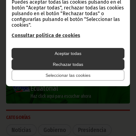
Puedes aceptar todas las cookies pulsando en el
botón "Aceptar todas", rechazar todas las cookies
pulsando en el botón "Rechazar todas" o
configurarlas pulsando el botón "Seleccionar las
Información de Guinea Ecuatorial
cookies".
Consultar política de cookies
TVGE
Aceptar todas
Rechazar todas
Seleccionar las cookies
Radio Nacional de Guinea
Ecuatorial
Haz click aquí para escuchar ahora
CATEGORÍAS
Noticias
Gobierno
Presidencia