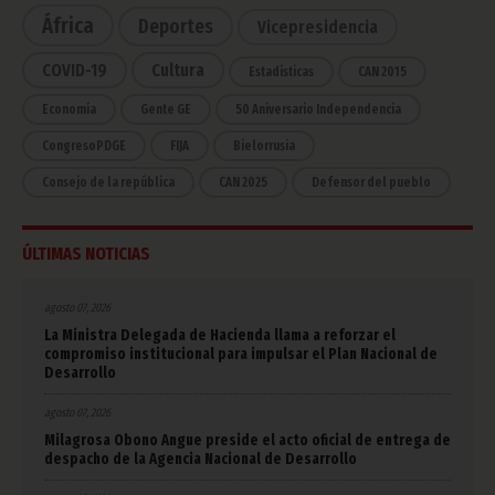
África
Deportes
Vicepresidencia
COVID-19
Cultura
Estadísticas
CAN 2015
Economía
Gente GE
50 Aniversario Independencia
CongresoPDGE
FIJA
Bielorrusia
Consejo de la república
CAN 2025
Defensor del pueblo
ÚLTIMAS NOTICIAS
agosto 07, 2026
La Ministra Delegada de Hacienda llama a reforzar el
compromiso institucional para impulsar el Plan Nacional de
Desarrollo
agosto 07, 2026
Milagrosa Obono Angue preside el acto oficial de entrega de
despacho de la Agencia Nacional de Desarrollo