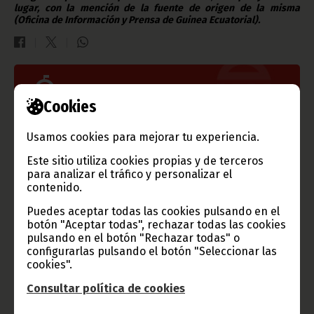
lugar, con la mención de la fuente de origen de la misma
(Oficina de Información y Prensa de Guinea Ecuatorial).
Gobierno e Instituciones
Cookies
Usamos cookies para mejorar tu experiencia.
Información de Guinea Ecuatorial
Este sitio utiliza cookies propias y de terceros
para analizar el tráfico y personalizar el
contenido.
Puedes aceptar todas las cookies pulsando en el
botón "Aceptar todas", rechazar todas las cookies
TVGE
pulsando en el botón "Rechazar todas" o
configurarlas pulsando el botón "Seleccionar las
cookies".
Consultar política de cookies
Radio Nacional de Guinea