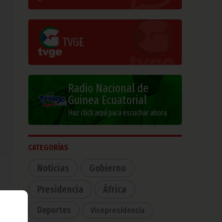
TVGE
Radio Nacional de
Guinea Ecuatorial
Haz click aquí para escuchar ahora
CATEGORÍAS
Noticias
Gobierno
Presidencia
África
Deportes
Vicepresidencia