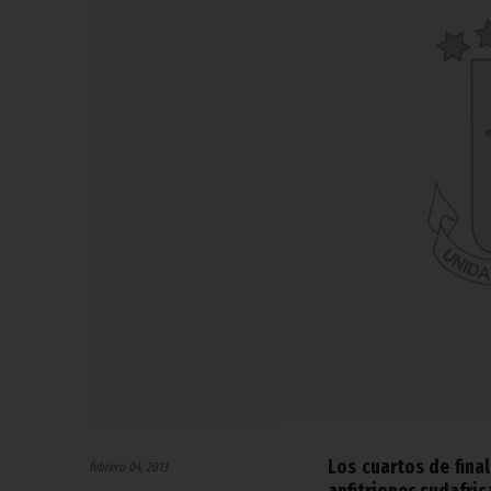
Los cuartos de fina
febrero 04, 2013
anfitriones sudafric