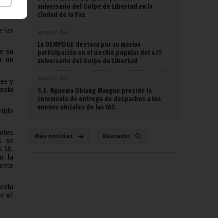
aniversario del Golpe de Libertad en la
Toni
Ciudad de la Paz
e las
agosto 03, 2026
La OEMPDGE destaca por su masiva
de su
participación en el desfile popular del 47º
r un
aniversario del Golpe de Libertad
agosto 03, 2026
nes y
esta
S.E. Nguema Obiang Mangue preside la
ceremonia de entrega de despachos a los
nuevos oficiales de las FAS
rtido
antes
Más noticias
Búscador
s se
s 50.
n la
ente
 esta
r el