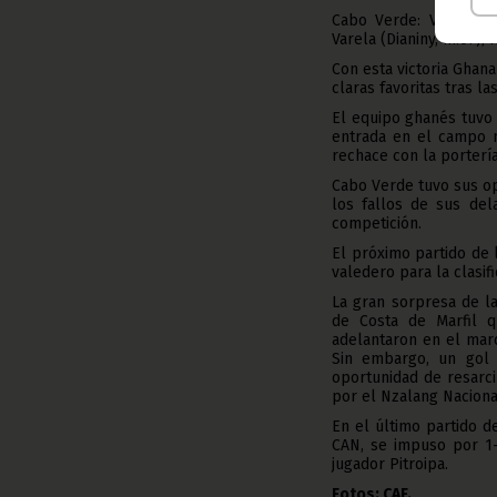
Cabo Verde: Vozinha, 
Varela (Dianiny, m.67),
Con esta victoria Ghana
claras favoritas tras l
El equipo ghanés tuvo 
entrada en el campo m
rechace con la portería
Cabo Verde tuvo sus op
los fallos de sus del
competición.
El próximo partido de 
valedero para la clasif
La gran sorpresa de la
de Costa de Marfil q
adelantaron en el marc
Sin embargo, un gol 
oportunidad de resarc
por el Nzalang Naciona
En el último partido d
CAN, se impuso por 1-
jugador Pitroipa.
Fotos: CAF.