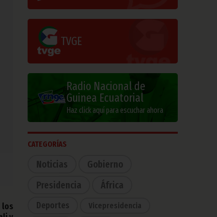
TVGE
Radio Nacional de
Guinea Ecuatorial
Haz click aquí para escuchar ahora
CATEGORÍAS
Noticias
Gobierno
Presidencia
África
Deportes
Vicepresidencia
 los
li y