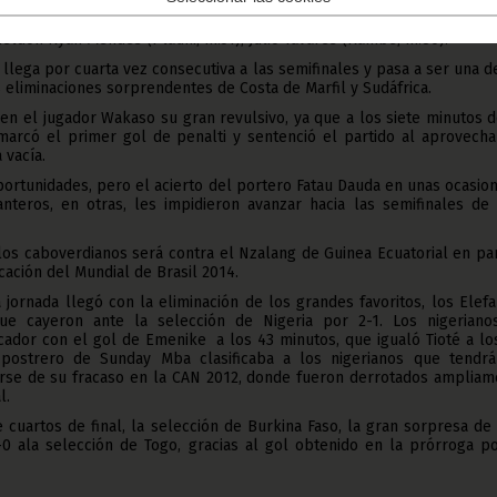
Nivaldo, Fernando Varela, Nando, Carlitos, Babanco, Marco Soares, 
 Heldon Ryan Mendes (Platini, m.51), Julio Tavares (Rambe, m.80).
 llega por cuarta vez consecutiva a las semifinales y pasa a ser una d
as eliminaciones sorprendentes de Costa de Marfil y Sudáfrica.
en el jugador Wakaso su gran revulsivo, ya que a los siete minutos 
arcó el primer gol de penalti y sentenció el partido al aprovecha
 vacía.
ortunidades, pero el acierto del portero Fatau Dauda en unas ocasio
anteros, en otras, les impidieron avanzar hacia las semifinales de 
los caboverdianos será contra el Nzalang de Guinea Ecuatorial en pa
icación del Mundial de Brasil 2014.
 jornada llegó con la eliminación de los grandes favoritos, los Elef
ue cayeron ante la selección de Nigeria por 2-1. Los nigeriano
ador con el gol de Emenike a los 43 minutos, que igualó Tioté a lo
postrero de Sunday Mba clasificaba a los nigerianos que tendrá
irse de su fracaso en la CAN 2012, donde fueron derrotados ampliam
l.
e cuartos de final, la selección de Burkina Faso, la gran sorpresa de
0 ala selección de Togo, gracias al gol obtenido en la prórroga po