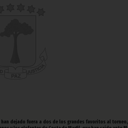
l han dejado fuera a dos de los grandes favoritos al torneo,
anos y los elefantes de Costa de Marfil, que han caído ante Ma