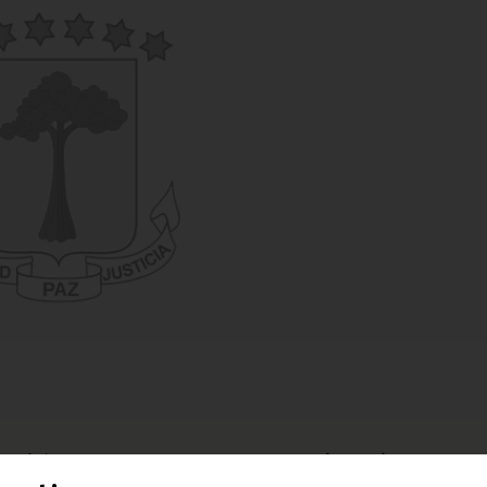
 Comité de Representantes Permanentes (COREP), que se cerr
a, las actividades de la 23ª Cumbre de la Unión Africana e