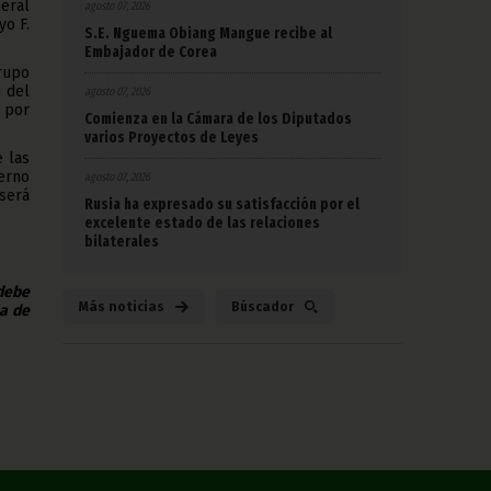
neral
agosto 07, 2026
yo F.
S.E. Nguema Obiang Mangue recibe al
Embajador de Corea
rupo
 del
agosto 07, 2026
 por
Comienza en la Cámara de los Diputados
varios Proyectos de Leyes
 las
erno
agosto 07, 2026
 será
Rusia ha expresado su satisfacción por el
excelente estado de las relaciones
bilaterales
 debe
Más noticias
Búscador
na de