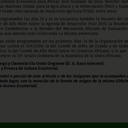
Comisión Económica para África); José Graziano da Silva, Director Ge
as Naciones Unidas para la Agricultura y la Alimentación (FAO) y Kana
 Fondo Internacional de Desarrollo Agrícola (FIDA), entre otros.
programados los días 23 y 24 se encuentra también la Reunión del G
é de Alto Nivel sobre la Agenda de Desarrollo Post 2015; la Reunión
bre Candidaturas o la Reunión del Mecanismo Africano de Evaluación
mo que además está celebrando su décimo aniversario.
as están programadas en los próximos días: la de la Organización de
nas contra el VIH/SIDA; la del Comité de Jefes de Estado y de Gobi
ico; la del Comité de Alto Nivel sobre el Comercio Africano, y lo que
umbre: la 23ª Sesión Ordinaria de la Asamblea de la Unión Africana.
tega y Clemente Ela Ondo Onguene (D. G. Base Internet).
 y Prensa de Guinea Ecuatorial.
 total o parcial de este artículo o de las imágenes que lo acompañen
todo lugar, con la mención de la fuente de origen de la misma (Ofici
e Guinea Ecuatorial).