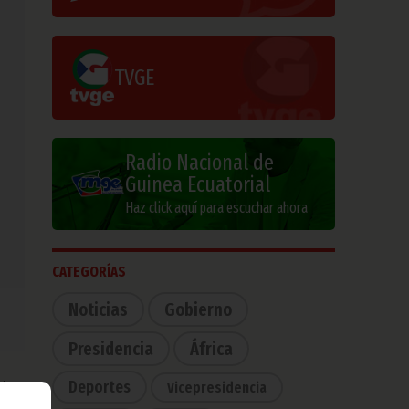
TVGE
Radio Nacional de
Guinea Ecuatorial
Haz click aquí para escuchar ahora
CATEGORÍAS
Noticias
Gobierno
Presidencia
África
Deportes
Vicepresidencia
ó el
n el