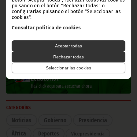
pulsando en el botón "Rechazar todas" o
Información de Guinea Ecuatorial
configurarlas pulsando el botón "Seleccionar las
cookies".
Consultar política de cookies
TVGE
Aceptar todas
Rechazar todas
Seleccionar las cookies
Radio Nacional de Guinea
Ecuatorial
Haz click aquí para escuchar ahora
CATEGORÍAS
Noticias
Gobierno
Presidencia
África
Deportes
Vicepresidencia