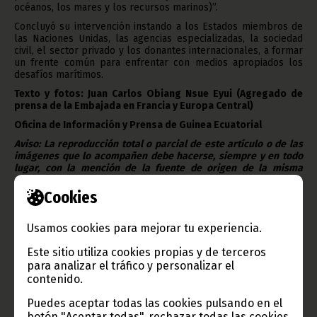
océanos, los mares y los recursos marinos)”.
Concluyó su intervención instando a los Estados miembros de
las Naciones Unidas, las agencias especializadas, la sociedad
civil, el sector privado y los donantes internacionales, a formar
un frente común para enfrentar con medios apropiados los
desafíos marítimos.
Texto y fotos: Juan Carlos Obiang Nsue Eyui (Agregado de
prensa de la Embajada en Francia y Europa Central)
Oficina de Información y Prensa de Guinea Ecuatorial
Aviso: La reproducción total o parcial de este artículo o de las
imágenes que lo acompañen debe hacerse, siempre y en todo
lugar, con la mención de la fuente de origen de la misma
(Oficina de Información y Prensa de Guinea Ecuatorial).
Cookies
Usamos cookies para mejorar tu experiencia.
Este sitio utiliza cookies propias y de terceros
para analizar el tráfico y personalizar el
Gobierno e Instituciones
contenido.
Puedes aceptar todas las cookies pulsando en el
botón "Aceptar todas", rechazar todas las cookies