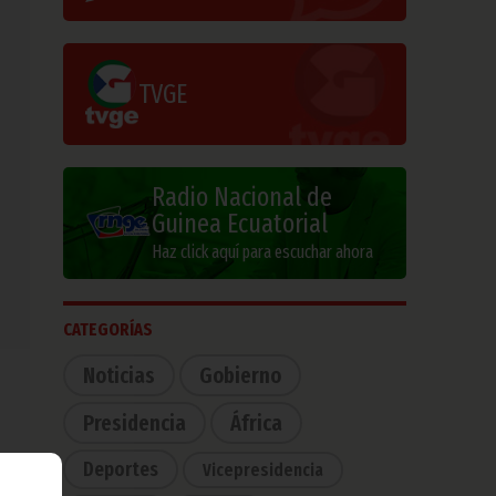
TVGE
Radio Nacional de
Guinea Ecuatorial
Haz click aquí para escuchar ahora
CATEGORÍAS
Noticias
Gobierno
Presidencia
África
Deportes
Vicepresidencia