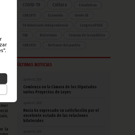
chos
COVID-19
Cultura
Estadísticas
sión
CAN 2015
Economía
Gente GE
50 Aniversario Independencia
CongresoPDGE
imer
ía 19
FIJA
Bielorrusia
Consejo de la república
r
o de
azar
s en
CAN 2025
Defensor del pueblo
s".
nuel
e la
ÚLTIMAS NOTICIAS
orial
agosto 07, 2026
e un
Comienza en la Cámara de los Diputados
undo
varios Proyectos de Leyes
e la
009.
agosto 07, 2026
imer
Rusia ha expresado su satisfacción por el
reció
excelente estado de las relaciones
país,
bilaterales
ue la
agosto 07, 2026
 como