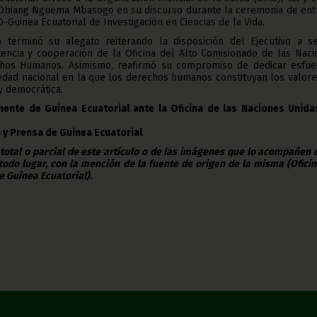
 Obiang Nguema Mbasogo en su discurso durante la ceremonia de ent
Guinea Ecuatorial de Investigación en Ciencias de la Vida.
o terminó su alegato reiterando la disposición del Ejecutivo a se
tencia y cooperación de la Oficina del Alto Comisionado de las Nac
chos Humanos. Asimismo, reafirmó su compromiso de dedicar esfue
edad nacional en la que los derechos humanos constituyan los valor
 y democrática.
ente de Guinea Ecuatorial ante la Oficina de las Naciones Unida
 y Prensa de Guinea Ecuatorial
 total o parcial de este artículo o de las imágenes que lo acompañen
todo lugar, con la mención de la fuente de origen de la misma (Ofici
e Guinea Ecuatorial).