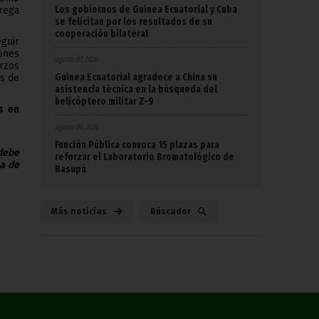
Los gobiernos de Guinea Ecuatorial y Cuba
rega
se felicitan por los resultados de su
cooperación bilateral
guir
iones
agosto 07, 2026
rzos
Guinea Ecuatorial agradece a China su
es de
asistencia técnica en la búsqueda del
helicóptero militar Z-9
s en
agosto 06, 2026
Función Pública convoca 15 plazas para
 debe
reforzar el Laboratorio Bromatológico de
na de
Basupú
Más noticias
Búscador