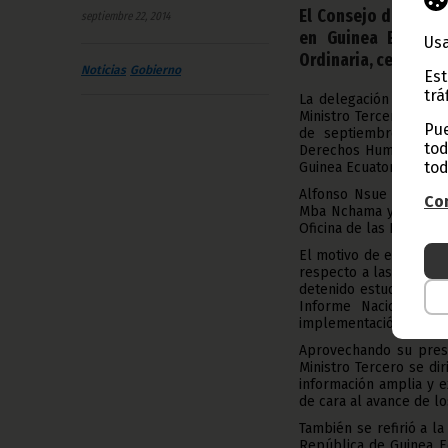
El Consejo de Dere
septiembre 22, 2014
en Guinea Ecuator
Usa
Ordinaria, celebrada
Noticias
Gobierno
Est
trá
La delegación ecuatog
Ministro Tercero, Enca
Pue
de septiembre, ante 
tod
Derechos Humanos par
tod
Guinea Ecuatorial.
Alfonso Nsue Mokuy e
Con
Mba Nchama y el Encar
Oficina de las Nacione
El motivo de esta pres
respecto a las 83 rec
detenido estudio, par
Informe Nacional de
implementación de las
Aprovechando su pres
Ministro Tercero se di
información amplia y e
de cara al avance de l
También se refirió a l
República de Guinea Ec