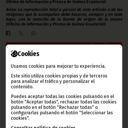
Oficina de Información y Prensa de Guinea Ecuatorial
Aviso: La reproducción total o parcial de este artículo o de las
imágenes que lo acompañen debe hacerse, siempre y en todo
lugar, con la mención de la fuente de origen de la misma
(Oficina de Información y Prensa de Guinea Ecuatorial).
Gobierno e Instituciones
Cookies
Usamos cookies para mejorar tu experiencia.
Este sitio utiliza cookies propias y de terceros
Información de Guinea Ecuatorial
para analizar el tráfico y personalizar el
contenido.
Puedes aceptar todas las cookies pulsando en el
botón "Aceptar todas", rechazar todas las cookies
pulsando en el botón "Rechazar todas" o
TVGE
configurarlas pulsando el botón "Seleccionar las
cookies".
Consultar política de cookies