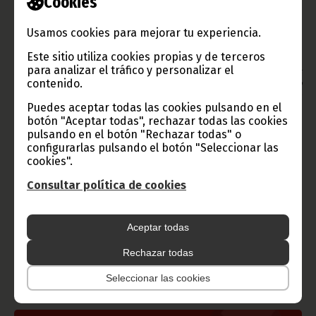
Cookies
Fotos: Romualdo Ndong Ayingono.
Usamos cookies para mejorar tu experiencia.
(Equipo Prensa Presidencial).
Oficina de Información y Prensa de Guinea Ecuatorial.
Este sitio utiliza cookies propias y de terceros
para analizar el tráfico y personalizar el
Aviso: La reproducción total o parcial de este artículo o de las
contenido.
imágenes que lo acompañen debe hacerse, siempre y en todo
lugar, con la mención de la fuente de origen de la misma
Puedes aceptar todas las cookies pulsando en el
(Oficina de Información y Prensa de Guinea Ecuatorial).
botón "Aceptar todas", rechazar todas las cookies
pulsando en el botón "Rechazar todas" o
configurarlas pulsando el botón "Seleccionar las
cookies".
Consultar política de cookies
Gobierno e Instituciones
Aceptar todas
Rechazar todas
Información de Guinea Ecuatorial
Seleccionar las cookies