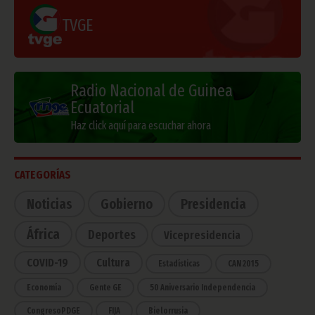
TVGE
Radio Nacional de Guinea
Ecuatorial
Haz click aquí para escuchar ahora
CATEGORÍAS
Noticias
Gobierno
Presidencia
África
Deportes
Vicepresidencia
COVID-19
Cultura
Estadísticas
CAN 2015
Economía
Gente GE
50 Aniversario Independencia
CongresoPDGE
FIJA
Bielorrusia