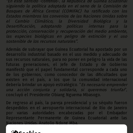
“En este sentido
-continuó-,
la República de Guinea Ecuatorial
siguiendo la política adoptada en el seno de la Comisión de
Bosques de África Central (COMIFAC) ha ratificado con los
Estados miembros los convenios de las Naciones Unidas sobre
el Cambio Climático, la Diversidad Biológica y la
Desertificación, adoptando políticas internas para la
protección, conservación y recuperación del medio ambiente,
las especies biológicas en peligro de extinción y el uso
sostenible de los recursos naturales”.
Además de subrayar que Guinea Ecuatorial ha apostado por un
desarrollo industrial basado en el uso medido y adecuado de
sus recursos naturales, para no poner en peligro la vida de las
futuras generaciones, el Jefe de Estado y de Gobierno
manifestó que el papel fundamental corresponde a cada uno
de los gobiernos, como conocedor de las dificultades que
existen en el país, a los que la comunidad internacional
debería brindar un apoyo estratégico. “
Es necesario emprender
una acción conjunta y solidaria, si queremos triunfar
”,
concluyó el Presidente Obiang Nguema Mbasogo.
De regreso al país, la pareja presidencial y su séquito fueron
despedidos en el aeropuerto internacional de Río de Janeiro
por varias autoridades encabezadas por el Embajador
Representante Permanente de Guinea Ecuatorial ante las
Naciones Unidas, Anatolio Ndong Mba.
Texto: María Jesús Nsang Nguema.