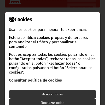
Cookies
Información de Guinea Ecuatorial
Usamos cookies para mejorar tu experiencia.
Este sitio utiliza cookies propias y de terceros
para analizar el tráfico y personalizar el
TVGE
contenido.
Puedes aceptar todas las cookies pulsando en el
botón "Aceptar todas", rechazar todas las cookies
pulsando en el botón "Rechazar todas" o
Radio Nacional de Guinea
configurarlas pulsando el botón "Seleccionar las
Ecuatorial
cookies".
Haz click aquí para escuchar ahora
Consultar política de cookies
Aceptar todas
CATEGORÍAS
Rechazar todas