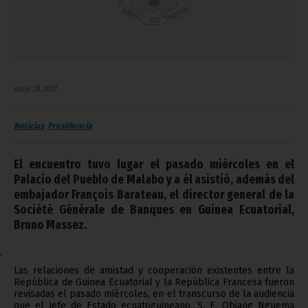
junio 29, 2012
Noticias
Presidencia
El encuentro tuvo lugar el pasado miércoles en el
Palacio del Pueblo de Malabo y a él asistió, además del
embajador François Barateau, el director general de la
Société Générale de Banques en Guinea Ecuatorial,
Bruno Massez.
L
Las relaciones de amistad y cooperación existentes entre la
República de Guinea Ecuatorial y la República Francesa fueron
revisadas el pasado miércoles, en el transcurso de la audiencia
que el Jefe de Estado ecuatoguineano, S. E. Obiang Nguema