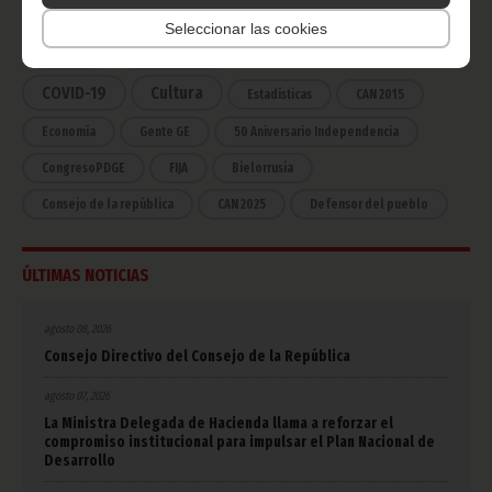
Noticias
Gobierno
Presidencia
Seleccionar las cookies
África
Deportes
Vicepresidencia
COVID-19
Cultura
Estadísticas
CAN 2015
Economía
Gente GE
50 Aniversario Independencia
CongresoPDGE
FIJA
Bielorrusia
Consejo de la república
CAN 2025
Defensor del pueblo
ÚLTIMAS NOTICIAS
agosto 08, 2026
Consejo Directivo del Consejo de la República
agosto 07, 2026
La Ministra Delegada de Hacienda llama a reforzar el
compromiso institucional para impulsar el Plan Nacional de
Desarrollo