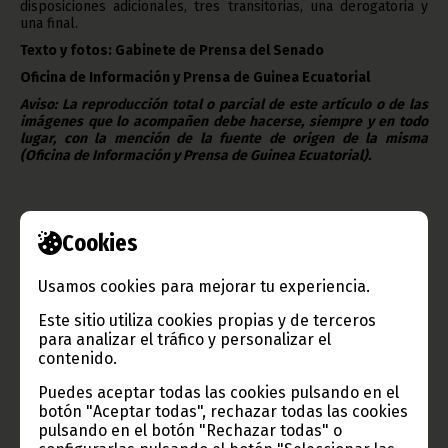
disposiciones adicionales, tres transitorias, una derogatoria y
una final.
Texto y fotos: Gabinete de Prensa del Senado
Oficina de Información y Prensa de Guinea Ecuatorial
Aviso: La reproducción total o parcial de este artículo o de las
imágenes que lo acompañen debe hacerse, siempre y en todo
lugar, con la mención de la fuente de origen de la misma
(Oficina de Información y Prensa de Guinea Ecuatorial).
Cookies
Usamos cookies para mejorar tu experiencia.
Gobierno e Instituciones
Este sitio utiliza cookies propias y de terceros
para analizar el tráfico y personalizar el
contenido.
Puedes aceptar todas las cookies pulsando en el
Información de Guinea Ecuatorial
botón "Aceptar todas", rechazar todas las cookies
pulsando en el botón "Rechazar todas" o