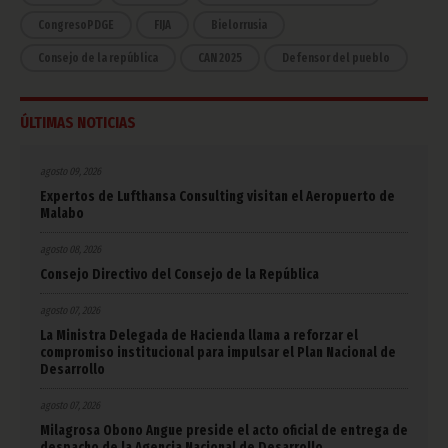
CongresoPDGE
FIJA
Bielorrusia
Consejo de la república
CAN 2025
Defensor del pueblo
ÚLTIMAS NOTICIAS
agosto 09, 2026
Expertos de Lufthansa Consulting visitan el Aeropuerto de
Malabo
agosto 08, 2026
Consejo Directivo del Consejo de la República
agosto 07, 2026
La Ministra Delegada de Hacienda llama a reforzar el
compromiso institucional para impulsar el Plan Nacional de
Desarrollo
agosto 07, 2026
Milagrosa Obono Angue preside el acto oficial de entrega de
despacho de la Agencia Nacional de Desarrollo