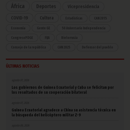
África
Deportes
Vicepresidencia
COVID-19
Cultura
Estadísticas
CAN 2015
Economía
Gente GE
50 Aniversario Independencia
CongresoPDGE
FIJA
Bielorrusia
Consejo de la república
CAN 2025
Defensor del pueblo
ÚLTIMAS NOTICIAS
agosto 07, 2026
Los gobiernos de Guinea Ecuatorial y Cuba se felicitan por
los resultados de su cooperación bilateral
agosto 07, 2026
Guinea Ecuatorial agradece a China su asistencia técnica en
la búsqueda del helicóptero militar Z-9
agosto 06, 2026