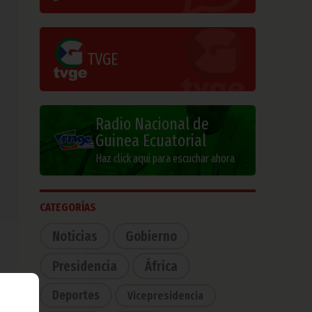
TVGE
Radio Nacional de
Guinea Ecuatorial
Haz click aquí para escuchar ahora
CATEGORÍAS
Noticias
Gobierno
Presidencia
África
Deportes
Vicepresidencia
lica
rias