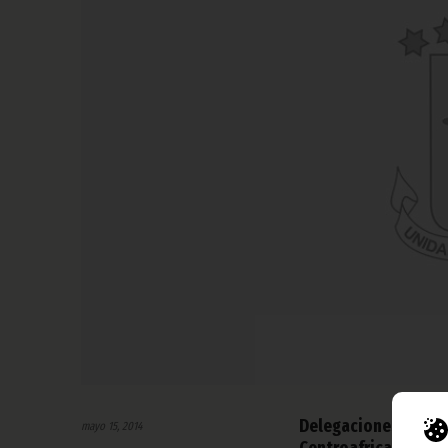
Delegaciones de G
mayo 15, 2014
Centroafricana han a