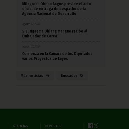
Milagrosa Obono Angue preside el acto
oficial de entrega de despacho de la
Agencia Nacional de Desarrollo
agosto 07, 2026
S.E. Nguema Obiang Mangue recibe al
Embajador de Corea
agosto 07, 2026
Comienza en la Cámara de los Diputados
varios Proyectos de Leyes
Más noticias
Búscador
NOTICIAS
DEPORTES