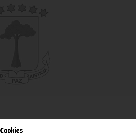
uinea Ecuatorial, Camerún, Gabón, Chad, Congo y Repúb
Cookies
sistido a un taller sobre el impacto económico de las indust