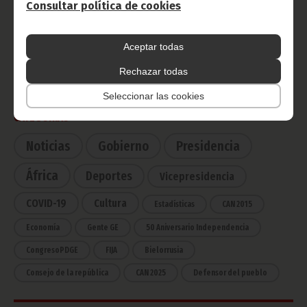
Consultar política de cookies
Radio Nacional de Guinea
Aceptar todas
Ecuatorial
Haz click aquí para escuchar ahora
Rechazar todas
Seleccionar las cookies
CATEGORÍAS
Noticias
Gobierno
Presidencia
África
Deportes
Vicepresidencia
COVID-19
Cultura
Estadísticas
CAN 2015
Economía
Gente GE
50 Aniversario Independencia
CongresoPDGE
FIJA
Bielorrusia
Consejo de la república
CAN 2025
Defensor del pueblo