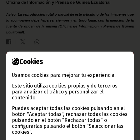
Oficina de Información y Prensa de Guinea Ecuatorial
Aviso: La reproducción total o parcial de este artículo o de las imágenes que
lo acompañen debe hacerse, siempre y en todo lugar, con la mención de la
fuente de origen de la misma (Oficina de Información y Prensa de Guinea
Ecuatorial).
Cookies
Gobierno e Instituciones
Usamos cookies para mejorar tu experiencia.
Este sitio utiliza cookies propias y de terceros
para analizar el tráfico y personalizar el
Información de Guinea Ecuatorial
contenido.
Puedes aceptar todas las cookies pulsando en el
botón "Aceptar todas", rechazar todas las cookies
pulsando en el botón "Rechazar todas" o
TVGE
configurarlas pulsando el botón "Seleccionar las
cookies".