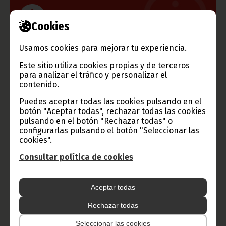
Información de Guinea Ecuatorial
Cookies
Usamos cookies para mejorar tu experiencia.
Este sitio utiliza cookies propias y de terceros
TVGE
para analizar el tráfico y personalizar el
contenido.
Puedes aceptar todas las cookies pulsando en el
botón "Aceptar todas", rechazar todas las cookies
Radio Nacional de Guinea
pulsando en el botón "Rechazar todas" o
Ecuatorial
configurarlas pulsando el botón "Seleccionar las
Haz click aquí para escuchar ahora
cookies".
Consultar política de cookies
CATEGORÍAS
Aceptar todas
Noticias
Gobierno
Presidencia
Rechazar todas
África
Deportes
Vicepresidencia
Seleccionar las cookies