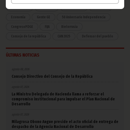
COVID-19
Cultura
Estadísticas
CAN 2015
Economía
Gente GE
50 Aniversario Independencia
CongresoPDGE
FIJA
Bielorrusia
Consejo de la república
CAN 2025
Defensor del pueblo
ÚLTIMAS NOTICIAS
agosto 08, 2026
Consejo Directivo del Consejo de la República
agosto 07, 2026
La Ministra Delegada de Hacienda llama a reforzar el
compromiso institucional para impulsar el Plan Nacional de
Desarrollo
agosto 07, 2026
Milagrosa Obono Angue preside el acto oficial de entrega de
despacho de la Agencia Nacional de Desarrollo