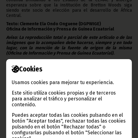
esperanza sobre que la institución de Bretton Woods siga
siendo este socio de elección para el desarrollo de África
Central.
Texto: Clemente Ela Ondo Onguene (DGPWIGE)
Oficina de Información y Prensa de Guinea Ecuatorial
Aviso: La reproducción total o parcial de este artículo o de las
imágenes que lo acompañen debe hacerse, siempre y en todo
lugar, con la mención de la fuente de origen de la misma
(Oficina de Información y Prensa de Guinea Ecuatorial).
Cookies
Usamos cookies para mejorar tu experiencia.
Gobierno e Instituciones
Este sitio utiliza cookies propias y de terceros
para analizar el tráfico y personalizar el
contenido.
Información de Guinea Ecuatorial
Puedes aceptar todas las cookies pulsando en el
botón "Aceptar todas", rechazar todas las cookies
pulsando en el botón "Rechazar todas" o
configurarlas pulsando el botón "Seleccionar las