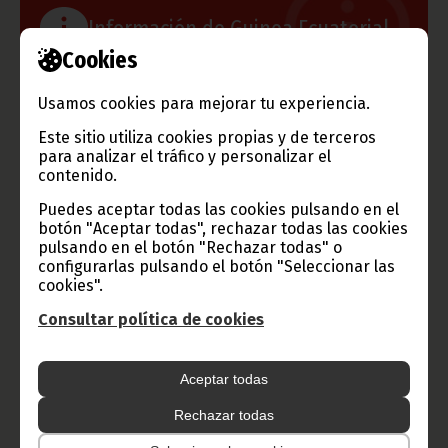
Información de Guinea Ecuatorial
Cookies
Usamos cookies para mejorar tu experiencia.
TVGE
Este sitio utiliza cookies propias y de terceros
para analizar el tráfico y personalizar el
contenido.
Puedes aceptar todas las cookies pulsando en el
Radio Nacional de Guinea
botón "Aceptar todas", rechazar todas las cookies
Ecuatorial
pulsando en el botón "Rechazar todas" o
configurarlas pulsando el botón "Seleccionar las
Haz click aquí para escuchar ahora
cookies".
Consultar política de cookies
CATEGORÍAS
Aceptar todas
Noticias
Gobierno
Presidencia
Rechazar todas
África
Deportes
Vicepresidencia