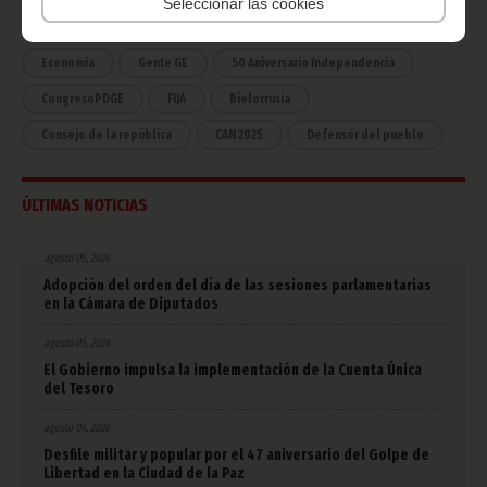
Seleccionar las cookies
COVID-19
Cultura
Estadísticas
CAN 2015
Economía
Gente GE
50 Aniversario Independencia
CongresoPDGE
FIJA
Bielorrusia
Consejo de la república
CAN 2025
Defensor del pueblo
ÚLTIMAS NOTICIAS
agosto 05, 2026
Adopción del orden del día de las sesiones parlamentarias
en la Cámara de Diputados
agosto 05, 2026
El Gobierno impulsa la implementación de la Cuenta Única
del Tesoro
agosto 04, 2026
Desfile militar y popular por el 47 aniversario del Golpe de
Libertad en la Ciudad de la Paz