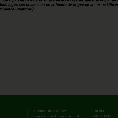
 total o parcial de este artículo o de las imágenes que lo acompañen
todo lugar, con la mención de la fuente de origen de la misma (Ofici
e Guinea Ecuatorial).
Gobierno e Instituciones
Portada
Información de Guinea Ecuatorial
PRESIDENCIA