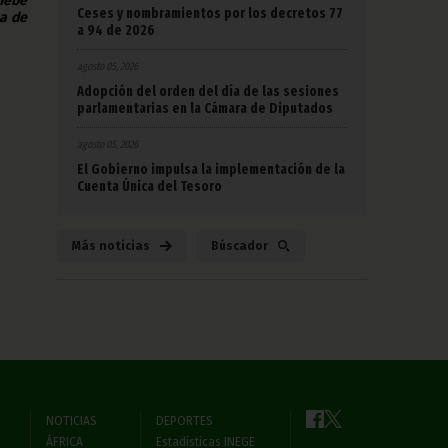
 debe
Ceses y nombramientos por los decretos 77
na de
a 94 de 2026
agosto 05, 2026
Adopción del orden del día de las sesiones
parlamentarias en la Cámara de Diputados
agosto 05, 2026
El Gobierno impulsa la implementación de la
Cuenta Única del Tesoro
Más noticias
Búscador
NOTICIAS
DEPORTES
ÁFRICA
Estadísticas INEGE