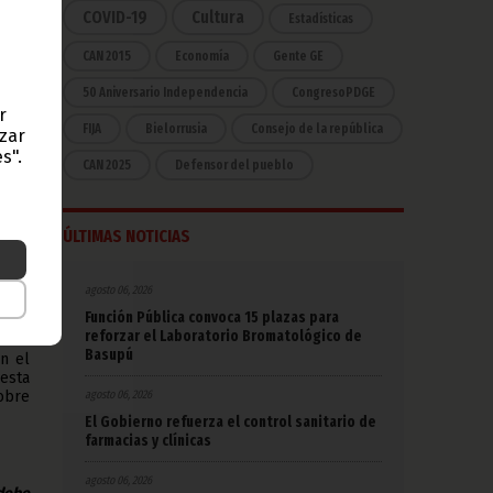
tosa
COVID-19
Cultura
Estadísticas
 del
CAN 2015
Economía
Gente GE
ndió
r el
50 Aniversario Independencia
CongresoPDGE
r
FIJA
Bielorrusia
Consejo de la república
azar
s".
, con
CAN 2025
Defensor del pueblo
e la
ue se
ÚLTIMAS NOTICIAS
re la
agosto 06, 2026
a del
stra
Función Pública convoca 15 plazas para
reforzar el Laboratorio Bromatológico de
Basupú
n el
esta
agosto 06, 2026
obre
El Gobierno refuerza el control sanitario de
farmacias y clínicas
agosto 06, 2026