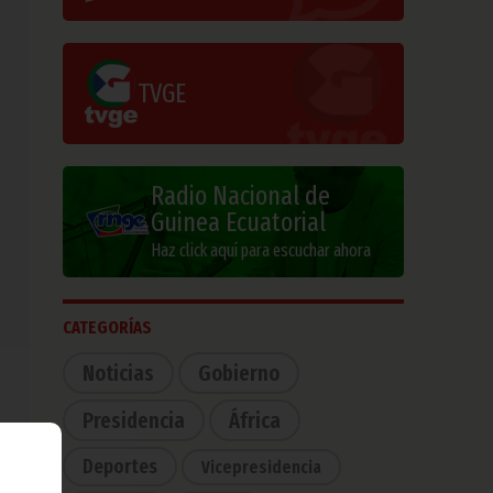
TVGE
Radio Nacional de
Guinea Ecuatorial
Haz click aquí para escuchar ahora
CATEGORÍAS
Noticias
Gobierno
Presidencia
África
Deportes
Vicepresidencia