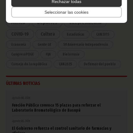
Rechazar todas
Noticias
Gobierno
Presidencia
Seleccionar las cookies
África
Deportes
Vicepresidencia
COVID-19
Cultura
Estadísticas
CAN 2015
Economía
Gente GE
50 Aniversario Independencia
CongresoPDGE
FIJA
Bielorrusia
Consejo de la república
CAN 2025
Defensor del pueblo
ÚLTIMAS NOTICIAS
agosto 06, 2026
Función Pública convoca 15 plazas para reforzar el
Laboratorio Bromatológico de Basupú
agosto 06, 2026
El Gobierno refuerza el control sanitario de farmacias y