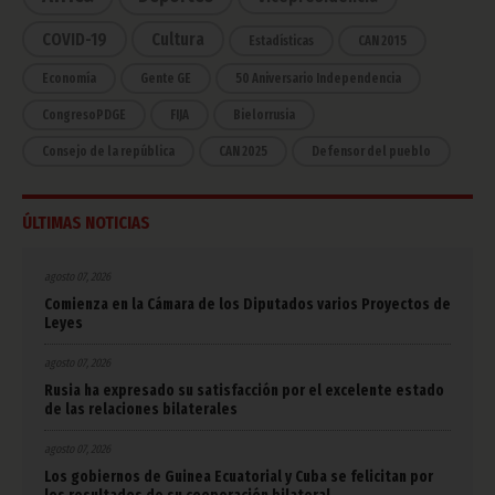
COVID-19
Cultura
Estadísticas
CAN 2015
Economía
Gente GE
50 Aniversario Independencia
CongresoPDGE
FIJA
Bielorrusia
Consejo de la república
CAN 2025
Defensor del pueblo
ÚLTIMAS NOTICIAS
agosto 07, 2026
Comienza en la Cámara de los Diputados varios Proyectos de
Leyes
agosto 07, 2026
Rusia ha expresado su satisfacción por el excelente estado
de las relaciones bilaterales
agosto 07, 2026
Los gobiernos de Guinea Ecuatorial y Cuba se felicitan por