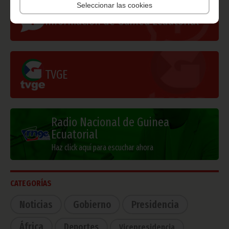
Seleccionar las cookies
Información de Guinea Ecuatorial
TVGE
Radio Nacional de Guinea
Ecuatorial
Haz click aquí para escuchar ahora
CATEGORÍAS
Noticias
Gobierno
Presidencia
África
Deportes
Vicepresidencia