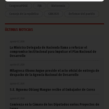
CongresoPDGE
FIJA
Bielorrusia
Consejo de la república
CAN 2025
Defensor del pueblo
ÚLTIMAS NOTICIAS
agosto 07, 2026
La Ministra Delegada de Hacienda llama a reforzar el
compromiso institucional para impulsar el Plan Nacional de
Desarrollo
agosto 07, 2026
Milagrosa Obono Angue preside el acto oficial de entrega de
despacho de la Agencia Nacional de Desarrollo
agosto 07, 2026
S.E. Nguema Obiang Mangue recibe al Embajador de Corea
agosto 07, 2026
Comienza en la Cámara de los Diputados varios Proyectos de
Leyes