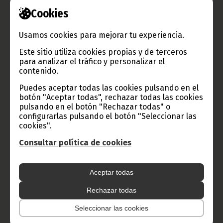
Cookies
TVGE
Usamos cookies para mejorar tu experiencia.
Este sitio utiliza cookies propias y de terceros
para analizar el tráfico y personalizar el
contenido.
Radio Nacional de Guinea
Puedes aceptar todas las cookies pulsando en el
Ecuatorial
botón "Aceptar todas", rechazar todas las cookies
Haz click aquí para escuchar ahora
pulsando en el botón "Rechazar todas" o
configurarlas pulsando el botón "Seleccionar las
cookies".
CATEGORÍAS
Consultar política de cookies
Noticias
Gobierno
Presidencia
Aceptar todas
África
Deportes
Vicepresidencia
Rechazar todas
COVID-19
Cultura
Estadísticas
CAN 2015
Seleccionar las cookies
Economía
Gente GE
50 Aniversario Independencia