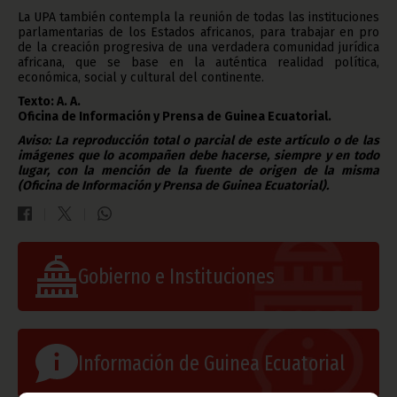
La UPA también contempla la reunión de todas las instituciones
parlamentarias de los Estados africanos, para trabajar en pro
de la creación progresiva de una verdadera comunidad jurídica
africana, que se base en la auténtica realidad política,
económica, social y cultural del continente.
Texto: A. A.
Oficina de Información y Prensa de Guinea Ecuatorial.
Aviso: La reproducción total o parcial de este artículo o de las
imágenes que lo acompañen debe hacerse, siempre y en todo
lugar, con la mención de la fuente de origen de la misma
(Oficina de Información y Prensa de Guinea Ecuatorial).
Gobierno e Instituciones
Información de Guinea Ecuatorial