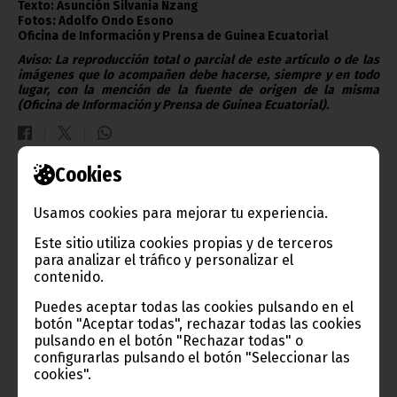
Texto: Asunción Silvania Nzang
Fotos: Adolfo Ondo Esono
Oficina de Información y Prensa de Guinea Ecuatorial
Aviso: La reproducción total o parcial de este artículo o de las
imágenes que lo acompañen debe hacerse, siempre y en todo
lugar, con la mención de la fuente de origen de la misma
(Oficina de Información y Prensa de Guinea Ecuatorial).
Cookies
Gobierno e Instituciones
Usamos cookies para mejorar tu experiencia.
Este sitio utiliza cookies propias y de terceros
para analizar el tráfico y personalizar el
contenido.
Información de Guinea Ecuatorial
Puedes aceptar todas las cookies pulsando en el
botón "Aceptar todas", rechazar todas las cookies
pulsando en el botón "Rechazar todas" o
configurarlas pulsando el botón "Seleccionar las
TVGE
cookies".