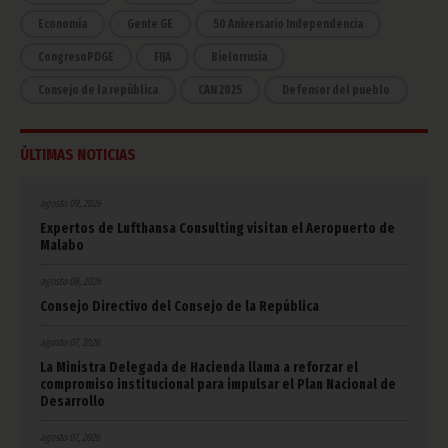
Economía
Gente GE
50 Aniversario Independencia
CongresoPDGE
FIJA
Bielorrusia
Consejo de la república
CAN 2025
Defensor del pueblo
ÚLTIMAS NOTICIAS
agosto 09, 2026
Expertos de Lufthansa Consulting visitan el Aeropuerto de
Malabo
agosto 08, 2026
Consejo Directivo del Consejo de la República
agosto 07, 2026
La Ministra Delegada de Hacienda llama a reforzar el
compromiso institucional para impulsar el Plan Nacional de
Desarrollo
agosto 07, 2026