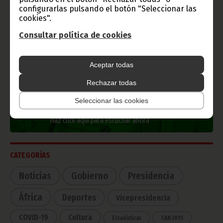
configurarlas pulsando el botón "Seleccionar las
cookies".
Consultar política de cookies
TVGE
Aceptar todas
Rechazar todas
Radio Nacional de Guinea
Seleccionar las cookies
Ecuatorial
Haz click aquí para escuchar ahora
CATEGORÍAS
Noticias
Gobierno
Presidencia
África
Deportes
Vicepresidencia
COVID-19
Cultura
Estadísticas
CAN 2015