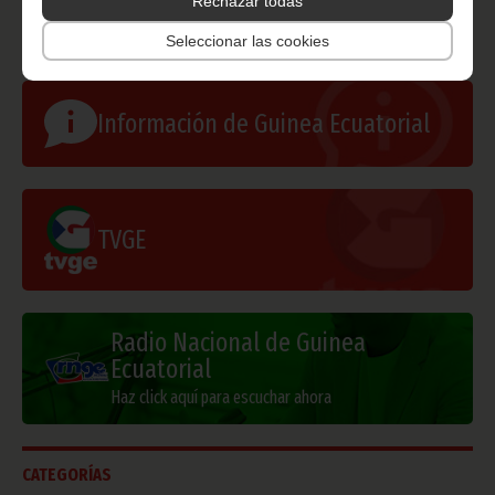
Rechazar todas
Gobierno e Instituciones
Seleccionar las cookies
Información de Guinea Ecuatorial
TVGE
Radio Nacional de Guinea
Ecuatorial
Haz click aquí para escuchar ahora
CATEGORÍAS