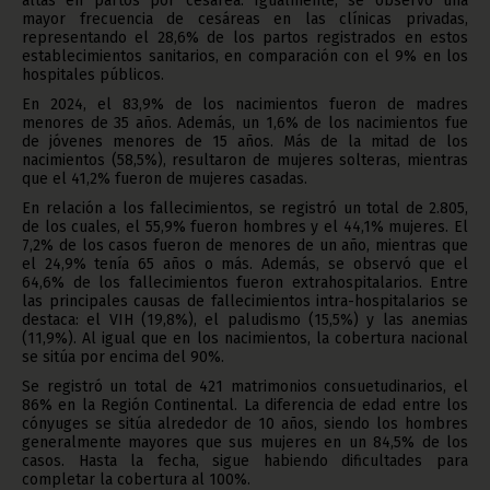
altas en partos por cesárea. Igualmente, se observó una
mayor frecuencia de cesáreas en las clínicas privadas,
representando el 28,6% de los partos registrados en estos
establecimientos sanitarios, en comparación con el 9% en los
hospitales públicos.
En 2024, el 83,9% de los nacimientos fueron de madres
menores de 35 años. Además, un 1,6% de los nacimientos fue
de jóvenes menores de 15 años. Más de la mitad de los
nacimientos (58,5%), resultaron de mujeres solteras, mientras
que el 41,2% fueron de mujeres casadas.
En relación a los fallecimientos, se registró un total de 2.805,
de los cuales, el 55,9% fueron hombres y el 44,1% mujeres. El
7,2% de los casos fueron de menores de un año, mientras que
el 24,9% tenía 65 años o más. Además, se observó que el
64,6% de los fallecimientos fueron extrahospitalarios. Entre
las principales causas de fallecimientos intra-hospitalarios se
destaca: el VIH (19,8%), el paludismo (15,5%) y las anemias
(11,9%). Al igual que en los nacimientos, la cobertura nacional
se sitúa por encima del 90%.
Se registró un total de 421 matrimonios consuetudinarios, el
86% en la Región Continental. La diferencia de edad entre los
cónyuges se sitúa alrededor de 10 años, siendo los hombres
generalmente mayores que sus mujeres en un 84,5% de los
casos. Hasta la fecha, sigue habiendo dificultades para
completar la cobertura al 100%.