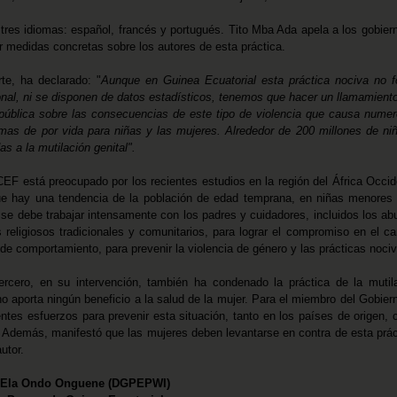
n tres idiomas: español, francés y portugués. Tito Mba Ada apela a los gobier
ar medidas concretas sobre los autores de esta práctica.
te, ha declarado: "
Aunque en Guinea Ecuatorial esta práctica nociva no 
cional, ni se disponen de datos estadísticos, tenemos que hacer un llamamiento
 pública sobre las consecuencias de este tipo de violencia que causa nume
umas de por vida para niñas y las mujeres. Alrededor de 200 millones de ni
s a la mutilación genital".
EF está preocupado por los recientes estudios en la región del África Occid
que hay una tendencia de la población de edad temprana, en niñas menores
se debe trabajar intensamente con los padres y cuidadores, incluidos los ab
 religiosos tradicionales y comunitarios, para lograr el compromiso en el c
de comportamiento, para prevenir la violencia de género y las prácticas noci
ercero, en su intervención, también ha condenado la práctica de la mutil
no aporta ningún beneficio a la salud de la mujer. Para el miembro del Gobier
entes esfuerzos para prevenir esta situación, tanto en los países de origen,
. Además, manifestó que las mujeres deben levantarse en contra de esta prác
utor.
te Ela Ondo Onguene (DGPEPWI)