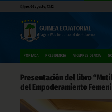
jue. 06 agosto, 13:22
GUINEA ECUATORIAL
Página Web Institucional del Gobierno
PORTADA
PRESIDENCIA
VICEPRESIDENCIA
GO
Presentación del libro “Mut
del Empoderamiento Femenino