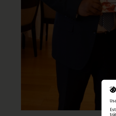
Usa
Est
trá