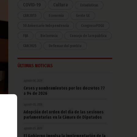
COVID-19
Cultura
Estadísticas
CAN 2015
Economía
Gente GE
50 Aniversario Independencia
CongresoPDGE
FIJA
Bielorrusia
Consejo de la república
CAN 2025
Defensor del pueblo
ÚLTIMAS NOTICIAS
agosto 06, 2026
Ceses y nombramientos por los decretos 77
a 94 de 2026
agosto 05, 2026
Adopción del orden del día de las sesiones
parlamentarias en la Cámara de Diputados
agosto 05, 2026
El Gobierno impulsa la implementación de la