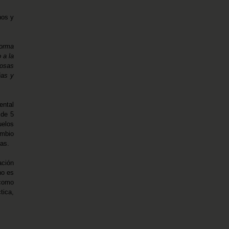
nos y
forma
 a la
rosas
ñas y
ental
 de 5
uelos
ambio
vas.
ación
no es
 como
tica,