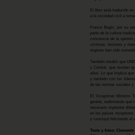
El libro está traducido e
a la sociedad civil a tom
France Begin, por su par
parte de la cultura tradi
conciencia de la opinión
víctimas, lesiones y tra
mujeres han sido sometida
También resaltó que UNIC
y Central, que revelan 
años. Lo que implica que 
y también con los líderes
de las normas sociales y 
El Viceprimer Ministro T
genital, reafirmando que 
necesario implantar difer
en los países receptores
y concluyó felicitando al a
Texto y fotos: Clemen