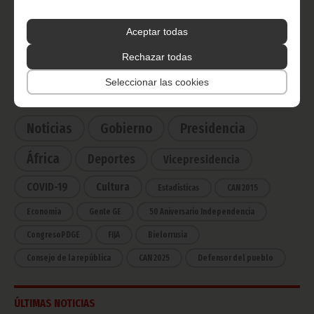
Radio Nacional de Guinea
Ecuatorial
Aceptar todas
Haz click aquí para escuchar ahora
Rechazar todas
Seleccionar las cookies
CATEGORÍAS
Noticias
Gobierno
Presidencia
África
Deportes
Vicepresidencia
COVID-19
Cultura
Estadísticas
CAN 2015
Economía
Gente GE
50 Aniversario Independencia
CongresoPDGE
FIJA
Bielorrusia
Consejo de la república
CAN 2025
Defensor del pueblo
ÚLTIMAS NOTICIAS