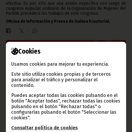
efectiva. Es por ello que una sesión específica con rango de
congreso especial ordinario de la Organización de Mujeres del
Partido precederá los trabajos de este congreso.
Oficina de Información y Prensa de Guinea Ecuatorial.
Cookies
Gobierno e Instituciones
Usamos cookies para mejorar tu experiencia.
Este sitio utiliza cookies propias y de terceros
Información de Guinea Ecuatorial
para analizar el tráfico y personalizar el
contenido.
Puedes aceptar todas las cookies pulsando en el
botón "Aceptar todas", rechazar todas las cookies
pulsando en el botón "Rechazar todas" o
TVGE
configurarlas pulsando el botón "Seleccionar las
cookies".
Consultar política de cookies