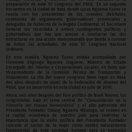
preparación de este 5º Congreso del PDGE. En un segundo
encuentro en la ciudad de Bata, donde Lucas Nguema Esono se
reunía con los presidentes de los consejos distritales,
comisiones de seguimiento, gobernadores provinciales y
delegados de Gobierno de la Región Continental, el Secretario
General les recordaba a ambos contingentes políticos y
gubernativos que hay que asociar e involucrar las dos
estructuras en una acción mancomunada que tienda a coronar
de éxitos las actividades de este 5º Congreso Nacional
Ordinario.
En esta ocasión, Nguema Esono estaba acompañado por
Clemente Engonga Nguema Onguene, Ministro de Estado
Encargado del Interior y Corporaciones Locales, en tanto que
Vicepresidente de la Comisión Técnica de Transportes y
Alojamiento. La cita del nuevo congreso tiene lugar en Bata,
dos años después de aquel de la Federación de Jóvenes del
PDGE, que se desarrolló en esta ciudad en julio de 2010.
Ahora, seis años después del foro político de Nsok Nsomo, los
congresistas, bajo el lema central de “
Consolidación de la
Filosofía del Ensayo Democrático
” y el alto patrocinio del
Presidente Fundador Obiang Nguema Mbasogo, se reúnen en
la capital económica de nuestro país para reafirmar la
importancia que la visión política del Presidente Fundador
concede al sector de la mujer como sostén naturalmente
fundamental de toda sociedad humana para su evolución