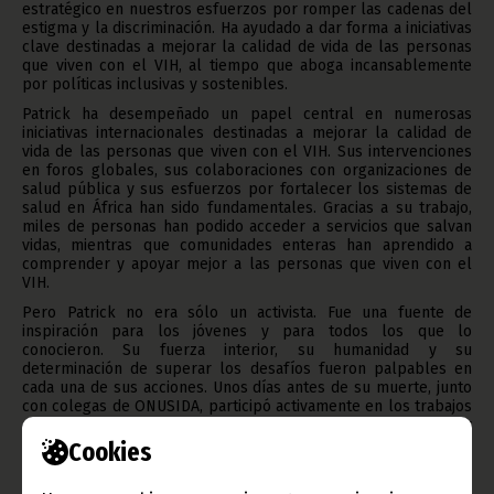
estratégico en nuestros esfuerzos por romper las cadenas del
estigma y la discriminación. Ha ayudado a dar forma a iniciativas
clave destinadas a mejorar la calidad de vida de las personas
que viven con el VIH, al tiempo que aboga incansablemente
por políticas inclusivas y sostenibles.
Patrick ha desempeñado un papel central en numerosas
iniciativas internacionales destinadas a mejorar la calidad de
vida de las personas que viven con el VIH. Sus intervenciones
en foros globales, sus colaboraciones con organizaciones de
salud pública y sus esfuerzos por fortalecer los sistemas de
salud en África han sido fundamentales. Gracias a su trabajo,
miles de personas han podido acceder a servicios que salvan
vidas, mientras que comunidades enteras han aprendido a
comprender y apoyar mejor a las personas que viven con el
VIH.
Pero Patrick no era sólo un activista. Fue una fuente de
inspiración para los jóvenes y para todos los que lo
conocieron. Su fuerza interior, su humanidad y su
determinación de superar los desafíos fueron palpables en
cada una de sus acciones. Unos días antes de su muerte, junto
con colegas de ONUSIDA, participó activamente en los trabajos
de preparación de la Conferencia Internacional sobre el SIDA y
las ITS en África (ICASA) en Ghana, para garantizar que las
Cookies
voces de los jóvenes fueran escuchadas. Mientras lamentamos
su pérdida, seguimos comprometidos a continuar su lucha con