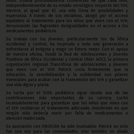
niños. Estaba profundamente convencido de que cada niño,
independientemente de su estado serológico respecto del VIH,
merece, al igual que él, una vida llena de posibilidades y
esperanza. A través de sus iniciativas, abogó por el acceso
equitativo al tratamiento para los niños que viven con el VIH,
denunciando las flagrantes desigualdades en el acceso a los
medicamentos pediátricos.
Su trabajo con los jóvenes, particularmente los de África
occidental y central, ha inspirado a toda una generación a
enfrentarse al estigma y exigir un futuro mejor. Con el apoyo
de nuestra oficina, fundó la Red de Adolescentes y Jóvenes
Positivos de África Occidental y Central (RAJ+ AOC), la primera
organización regional francófona de adolescentes y jóvenes
que viven con el VIH. Patrick creía firmemente que la
educación, la sensibilización y la solidaridad son pilares
esenciales para acabar con la transmisión del VIH y garantizar
una vida digna y plena.
Su lucha por el SIDA pediátrico sigue siendo una de las
contribuciones más importantes de su carrera. Luchó
incansablemente para garantizar que los niños que viven con
el VIH recibieran el tratamiento adecuado, insistiendo en que
ningún niño debería morir por falta de medicamentos o
atención inadecuada.
Su asociación con ONUSIDA ha sido invaluable. Patrick no solo
fue una voz para las comunidades, sino también un aliado