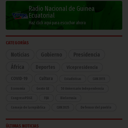
Radio Nacional de Guinea
Ecuatorial
Haz click aquí para escuchar ahora
CATEGORÍAS
Noticias
Gobierno
Presidencia
África
Deportes
Vicepresidencia
COVID-19
Cultura
Estadísticas
CAN 2015
Economía
Gente GE
50 Aniversario Independencia
CongresoPDGE
FIJA
Bielorrusia
Consejo de la república
CAN 2025
Defensor del pueblo
ÚLTIMAS NOTICIAS