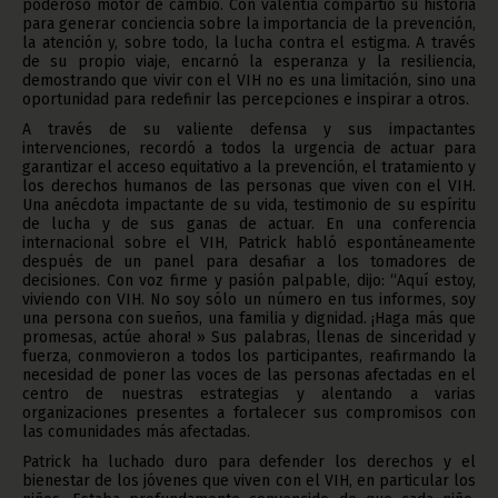
poderoso motor de cambio. Con valentía compartió su historia
para generar conciencia sobre la importancia de la prevención,
la atención y, sobre todo, la lucha contra el estigma. A través
de su propio viaje, encarnó la esperanza y la resiliencia,
demostrando que vivir con el VIH no es una limitación, sino una
oportunidad para redefinir las percepciones e inspirar a otros.
A través de su valiente defensa y sus impactantes
intervenciones, recordó a todos la urgencia de actuar para
garantizar el acceso equitativo a la prevención, el tratamiento y
los derechos humanos de las personas que viven con el VIH.
Una anécdota impactante de su vida, testimonio de su espíritu
de lucha y de sus ganas de actuar. En una conferencia
internacional sobre el VIH, Patrick habló espontáneamente
después de un panel para desafiar a los tomadores de
decisiones. Con voz firme y pasión palpable, dijo: “Aquí estoy,
viviendo con VIH. No soy sólo un número en tus informes, soy
una persona con sueños, una familia y dignidad. ¡Haga más que
promesas, actúe ahora! » Sus palabras, llenas de sinceridad y
fuerza, conmovieron a todos los participantes, reafirmando la
necesidad de poner las voces de las personas afectadas en el
centro de nuestras estrategias y alentando a varias
organizaciones presentes a fortalecer sus compromisos con
las comunidades más afectadas.
Patrick ha luchado duro para defender los derechos y el
bienestar de los jóvenes que viven con el VIH, en particular los