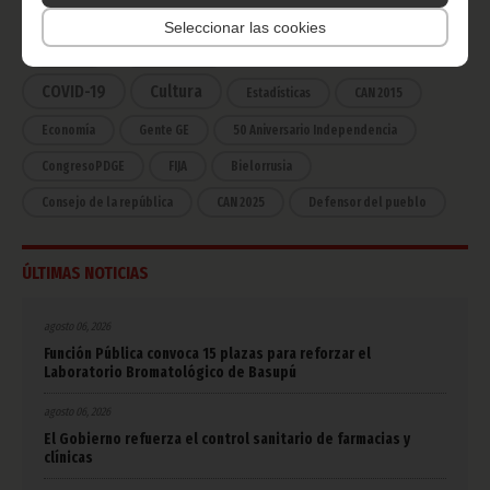
Noticias
Gobierno
Presidencia
Seleccionar las cookies
África
Deportes
Vicepresidencia
COVID-19
Cultura
Estadísticas
CAN 2015
Economía
Gente GE
50 Aniversario Independencia
CongresoPDGE
FIJA
Bielorrusia
Consejo de la república
CAN 2025
Defensor del pueblo
ÚLTIMAS NOTICIAS
agosto 06, 2026
Función Pública convoca 15 plazas para reforzar el
Laboratorio Bromatológico de Basupú
agosto 06, 2026
El Gobierno refuerza el control sanitario de farmacias y
clínicas