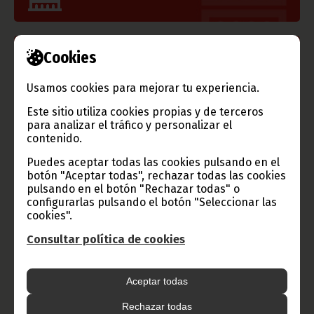
Cookies
Información de Guinea Ecuatorial
Usamos cookies para mejorar tu experiencia.
Este sitio utiliza cookies propias y de terceros
para analizar el tráfico y personalizar el
TVGE
contenido.
Puedes aceptar todas las cookies pulsando en el
botón "Aceptar todas", rechazar todas las cookies
pulsando en el botón "Rechazar todas" o
Radio Nacional de Guinea
configurarlas pulsando el botón "Seleccionar las
Ecuatorial
cookies".
Haz click aquí para escuchar ahora
Consultar política de cookies
Aceptar todas
CATEGORÍAS
Rechazar todas