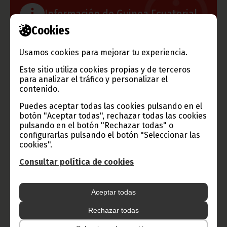
Información de Guinea Ecuatorial
Cookies
Usamos cookies para mejorar tu experiencia.
TVGE
Este sitio utiliza cookies propias y de terceros
para analizar el tráfico y personalizar el
contenido.
Puedes aceptar todas las cookies pulsando en el
Radio Nacional de Guinea
botón "Aceptar todas", rechazar todas las cookies
Ecuatorial
pulsando en el botón "Rechazar todas" o
configurarlas pulsando el botón "Seleccionar las
Haz click aquí para escuchar ahora
cookies".
Consultar política de cookies
CATEGORÍAS
Aceptar todas
Noticias
Gobierno
Presidencia
Rechazar todas
África
Deportes
Vicepresidencia