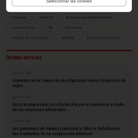
Seleccionar las cookies
COVID-19
Cultura
Estadísticas
CAN 2015
Economía
Gente GE
50 Aniversario Independencia
CongresoPDGE
FIJA
Bielorrusia
Consejo de la república
CAN 2025
Defensor del pueblo
ÚLTIMAS NOTICIAS
agosto 07, 2026
Comienza en la Cámara de los Diputados varios Proyectos de
Leyes
agosto 07, 2026
Rusia ha expresado su satisfacción por el excelente estado
de las relaciones bilaterales
agosto 07, 2026
Los gobiernos de Guinea Ecuatorial y Cuba se felicitan por
los resultados de su cooperación bilateral