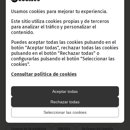
TVGE
Usamos cookies para mejorar tu experiencia.
Este sitio utiliza cookies propias y de terceros
para analizar el tráfico y personalizar el
Radio Nacional de Guinea
contenido.
Ecuatorial
Puedes aceptar todas las cookies pulsando en el
Haz click aquí para escuchar ahora
botón "Aceptar todas", rechazar todas las cookies
pulsando en el botón "Rechazar todas" o
configurarlas pulsando el botón "Seleccionar las
CATEGORÍAS
cookies".
Consultar política de cookies
Noticias
Gobierno
Presidencia
África
Deportes
Vicepresidencia
Aceptar todas
COVID-19
Cultura
Estadísticas
CAN 2015
Rechazar todas
Economía
Gente GE
50 Aniversario Independencia
Seleccionar las cookies
CongresoPDGE
FIJA
Bielorrusia
Consejo de la república
CAN 2025
Defensor del pueblo