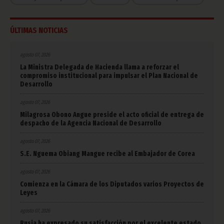
ÚLTIMAS NOTICIAS
agosto 07, 2026
La Ministra Delegada de Hacienda llama a reforzar el
compromiso institucional para impulsar el Plan Nacional de
Desarrollo
agosto 07, 2026
Milagrosa Obono Angue preside el acto oficial de entrega de
despacho de la Agencia Nacional de Desarrollo
agosto 07, 2026
S.E. Nguema Obiang Mangue recibe al Embajador de Corea
agosto 07, 2026
Comienza en la Cámara de los Diputados varios Proyectos de
Leyes
agosto 07, 2026
Rusia ha expresado su satisfacción por el excelente estado