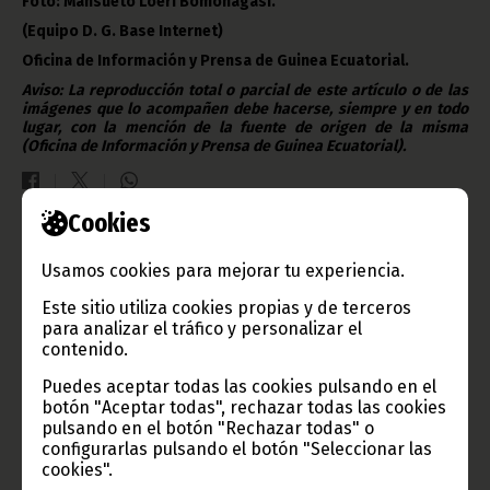
Foto: Mansueto Loeri Bomohagasi.
(Equipo D. G. Base Internet)
Oficina de Información y Prensa de Guinea Ecuatorial.
Aviso: La reproducción total o parcial de este artículo o de las
imágenes que lo acompañen debe hacerse, siempre y en todo
lugar, con la mención de la fuente de origen de la misma
(Oficina de Información y Prensa de Guinea Ecuatorial).
Cookies
Gobierno e Instituciones
Usamos cookies para mejorar tu experiencia.
Este sitio utiliza cookies propias y de terceros
para analizar el tráfico y personalizar el
contenido.
Información de Guinea Ecuatorial
Puedes aceptar todas las cookies pulsando en el
botón "Aceptar todas", rechazar todas las cookies
pulsando en el botón "Rechazar todas" o
configurarlas pulsando el botón "Seleccionar las
cookies".
TVGE