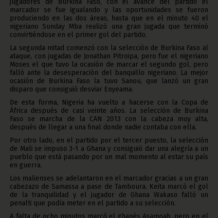
jugadores de Burkina Faso, con el avance del partido el
marcador se fue igualando y las oportunidades se fueron
produciendo en las dos áreas, hasta que en el minuto 40 el
nigeriano Sunday Mba realizó una gran jugada que terminó
convirtiéndose en el primer gol del partido.
La segunda mitad comenzó con la selección de Burkina Faso al
ataque, con jugadas de Jonathan Pitroipa, pero fue el nigeriano
Moses el que tuvo la ocasión de marcar el segundo gol, pero
falló ante la desesperación del banquillo nigeriano. La mejor
ocasión de Burkina Faso la tuvo Sanou, que lanzó un gran
disparo que consiguió desviar Enyeama.
De esta forma, Nigeria ha vuelto a hacerse con la Copa de
África después de casi veinte años. La selección de Burkina
Faso se marcha de la CAN 2013 con la cabeza muy alta,
después de llegar a una final donde nadie contaba con ella.
Por otro lado, en el partido por el tercer puesto, la selección
de Mali se impuso 3-1 a Ghana y consiguió dar una alegría a un
pueblo que está pasando por un mal momento al estar su país
en guerra.
Los malienses se adelantaron en el marcador gracias a un gran
cabezazo de Samassa a pase de Tamboura. Keita marcó el gol
de la tranquilidad y el jugador de Ghana Wakaso falló un
penalti que podía meter en el partido a su selección.
A falta de ocho minutos marcó el ghanés Asamoah, pero en el