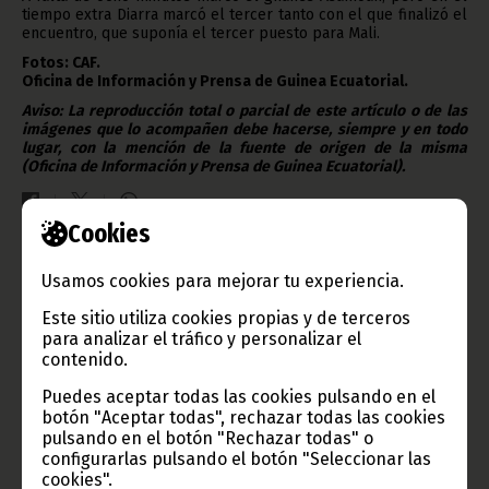
tiempo extra Diarra marcó el tercer tanto con el que finalizó el
encuentro, que suponía el tercer puesto para Mali.
Fotos: CAF.
Oficina de Información y Prensa de Guinea Ecuatorial.
Aviso: La reproducción total o parcial de este artículo o de las
imágenes que lo acompañen debe hacerse, siempre y en todo
lugar, con la mención de la fuente de origen de la misma
(Oficina de Información y Prensa de Guinea Ecuatorial).
Cookies
Gobierno e Instituciones
Usamos cookies para mejorar tu experiencia.
Este sitio utiliza cookies propias y de terceros
para analizar el tráfico y personalizar el
contenido.
Información de Guinea Ecuatorial
Puedes aceptar todas las cookies pulsando en el
botón "Aceptar todas", rechazar todas las cookies
pulsando en el botón "Rechazar todas" o
configurarlas pulsando el botón "Seleccionar las
cookies".